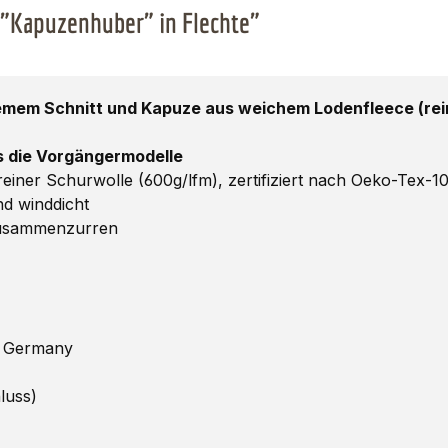
 "Kapuzenhuber" in Flechte"
mem Schnitt und Kapuze aus weichem Lodenfleece (rein
ls die Vorgängermodelle
ner Schurwolle (600g/lfm), zertifiziert nach Oeko-Tex-1
d winddicht
Zusammenzurren
n Germany
luss)