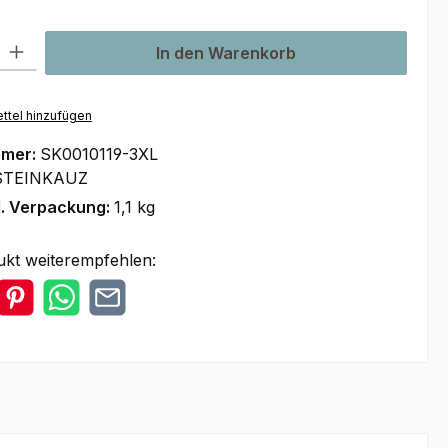
l: Gib den gewünschten Wert ein oder benutze die Schaltflächen um
In den Warenkorb
ttel hinzufügen
mmer:
SK0010119-3XL
STEINKAUZ
l. Verpackung:
1,1 kg
ukt weiterempfehlen: