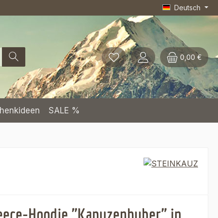
Deutsch
0,00 €
henkideen
SALE %
eece-Hoodie "Kapuzenhuber" in