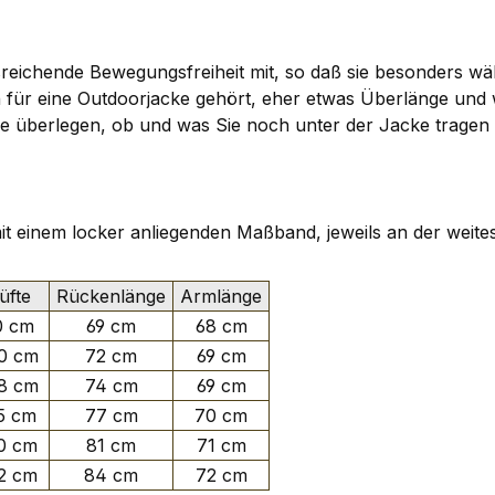
reichende Bewegungsfreiheit mit, so daß sie besonders wäh
ch für eine Outdoorjacke gehört, eher etwas Überlänge un
n. Sie überlegen, ob und was Sie noch unter der Jacke tra
 mit einem locker anliegenden Maßband, jeweils an der weite
fte
Rückenlänge
Armlänge
0 cm
69 cm
68 cm
0 cm
72 cm
69 cm
8 cm
74 cm
69 cm
5 cm
77 cm
70 cm
0 cm
81 cm
71 cm
2 cm
84 cm
72 cm