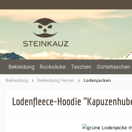
m Hauptinhalt springen
Zur Suche springen
Zur Hauptnavigation springen
Bekleidung
Rucksäcke
Taschen
Gürteltaschen 
Bekleidung
Bekleidung Herren
Lodenjacken
Lodenfleece-Hoodie "Kapuzenhube
Bildergalerie überspringen