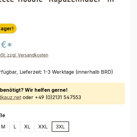
Lager!
 €*
wSt. zzgl. Versandkosten
fügbar, Lieferzeit: 1-3 Werktage (innerhalb BRD)
benötigt? Wir helfen gerne!
kauz.net
oder +49 (0)2131 547553
auswählen
ße
M
L
XL
XXL
3XL
on ist zurzeit nicht verfügbar.)
se Option ist zurzeit nicht verfügbar.)