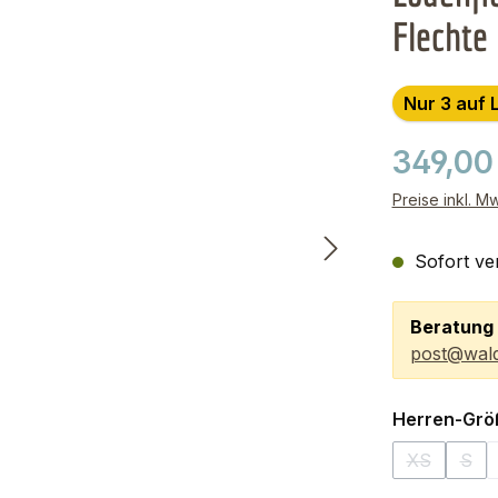
Flechte
Nur 3 auf 
349,00
Preise inkl. M
Sofort ver
Beratung 
post@wald
Herren-Grö
XS
S
(Diese Opti
(Die