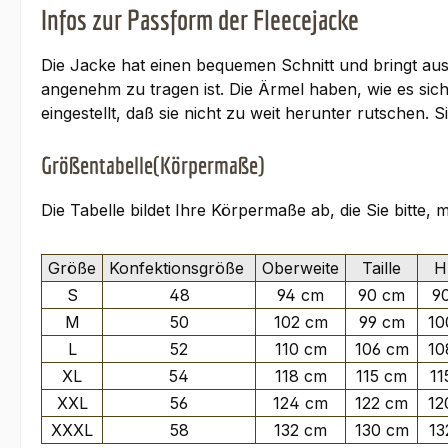
Infos zur Passform der Fleecejacke
Die Jacke hat einen bequemen Schnitt und bringt aus
angenehm zu tragen ist. Die Ärmel haben, wie es si
eingestellt, daß sie nicht zu weit herunter rutsche
Größentabelle(Körpermaße)
Die Tabelle bildet Ihre Körpermaße ab, die Sie bitte,
Größe
Konfektionsgröße
Oberweite
Taille
Hü
S
48
94 cm
90 cm
9
M
50
102 cm
99 cm
10
L
52
110 cm
106 cm
10
XL
54
118 cm
115 cm
11
XXL
56
124 cm
122 cm
12
XXXL
58
132 cm
130 cm
13