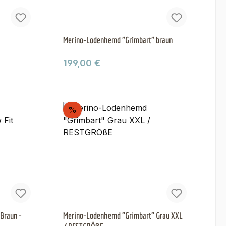
Merino-Lodenhemd "Grimbart" braun
Regulärer Preis:
199,00 €
Rabatt
%
Braun -
Merino-Lodenhemd "Grimbart" Grau XXL