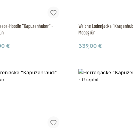
eece-Hoodie "Kapuzenhuber" -
Weiche Lodenjacke "Kragenhub
ün
Moosgrün
ärer Preis:
Regulärer Preis:
00 €
339,00 €