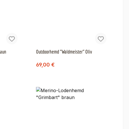
raun
Outdoorhemd "Waldmeister" Oliv
Regulärer Preis:
Verkaufspreis:
69,00 €