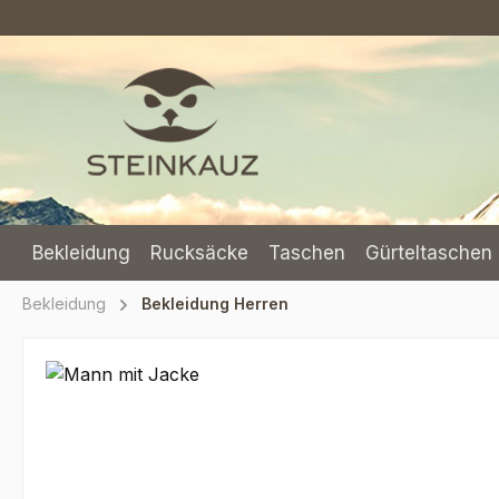
m Hauptinhalt springen
Zur Suche springen
Zur Hauptnavigation springen
Bekleidung
Rucksäcke
Taschen
Gürteltaschen 
Bekleidung
Bekleidung Herren