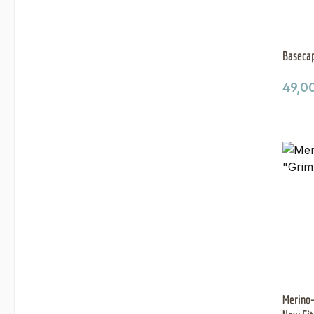
Basecap
Regul
49,0
Merino