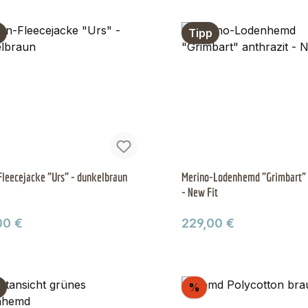
Tipp
leecejacke "Urs" - dunkelbraun
Merino-Lodenhemd "Grimbart" 
- New Fit
ärer Preis:
Regulärer Preis:
00 €
229,00 €
Rabatt
%