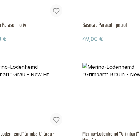
 Parasol - oliv
Basecap Parasol - petrol
ärer Preis:
Regulärer Preis:
0 €
49,00 €
-Lodenhemd "Grimbart" Grau -
Merino-Lodenhemd "Grimbart" 