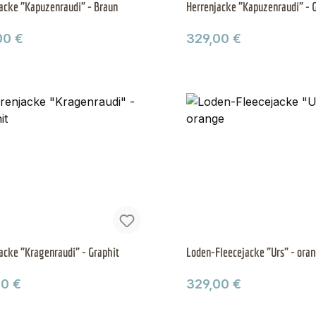
acke "Kapuzenraudi" - Braun
Herrenjacke "Kapuzenraudi" - 
ärer Preis:
Regulärer Preis:
00 €
329,00 €
acke "Kragenraudi" - Graphit
Loden-Fleecejacke "Urs" - ora
ärer Preis:
Regulärer Preis:
00 €
329,00 €