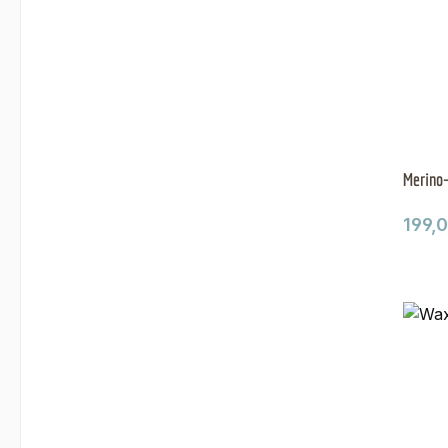
Merino
Regul
199,