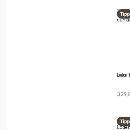
Tipp
Loden-F
Regul
329,
Tipp