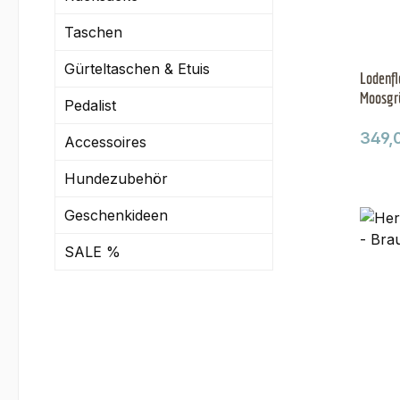
Taschen
Gürteltaschen & Etuis
Lodenfl
Moosgr
Pedalist
Regul
349,
Accessoires
Hundezubehör
Geschenkideen
SALE %