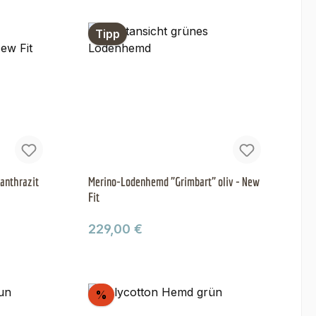
Tipp
anthrazit
Merino-Lodenhemd "Grimbart" oliv - New
Fit
Regulärer Preis:
229,00 €
Rabatt
%