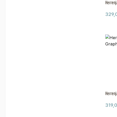
Herrenj
Regul
329,
Herrenj
Regul
319,