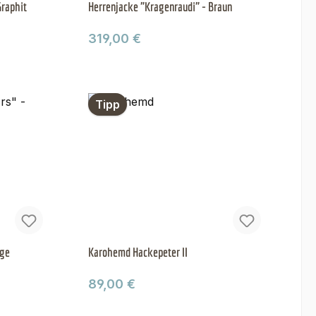
Graphit
Herrenjacke "Kragenraudi" - Braun
Regulärer Preis:
319,00 €
Tipp
nge
Karohemd Hackepeter II
Regulärer Preis:
89,00 €