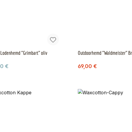
-Lodenhemd "Grimbart" oliv
Outdoorhemd "Waldmeister" B
Regulärer Preis:
ärer Preis:
Verkaufspreis:
00 €
69,00 €