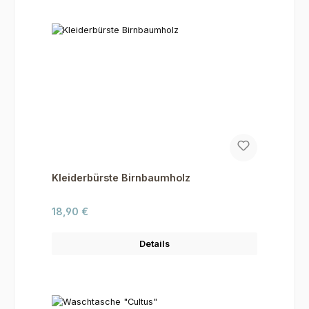
Kleiderbürste Birnbaumholz
Regulärer Preis:
18,90 €
Details