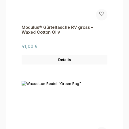
Modulus® Gürteltasche RV gross -
Waxed Cotton Oliv
Regulärer Preis:
41,00 €
Details