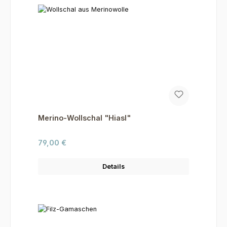
Merino-Wollschal "Hiasl"
Regulärer Preis:
79,00 €
Details