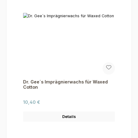
Dr. Gee´s Imprägnierwachs für Waxed
Cotton
Regulärer Preis:
10,40 €
Details