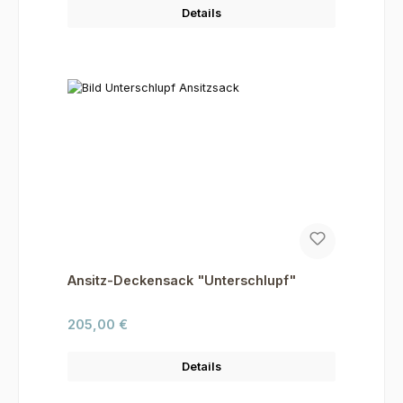
Details
Ansitz-Deckensack "Unterschlupf"
Regulärer Preis:
205,00 €
Details