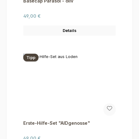
Basecap Parasol - oliv
Regulärer Preis:
49,00 €
Details
Tipp
Erste-Hilfe-Set "AIDgenosse"
Regulärer Preis:
69,00 €