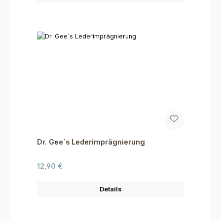
Dr. Gee´s Lederimprägnierung
Regulärer Preis:
12,90 €
Details