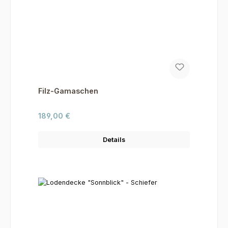
Filz-Gamaschen
Regulärer Preis:
189,00 €
Details