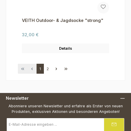
VEITH Outdoor- & Jagdsocke "strong"
Regulärer Preis:
32,00 €
Details
Seite
Seite
1
2
Newsletter
Abonniere unseren Newsletter und erfahre als Erster von neuen
Produkten, exklusiven Aktionen und besonderen Angeboten!
E-
Mail-
Adresse