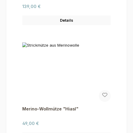
Regulärer Preis:
139,00 €
Details
Merino-Wollmütze "Hiasl"
Regulärer Preis:
49,00 €