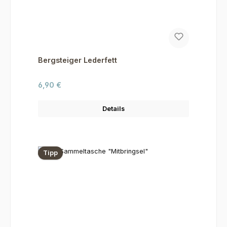
Bergsteiger Lederfett
Regulärer Preis:
6,90 €
Details
Tipp