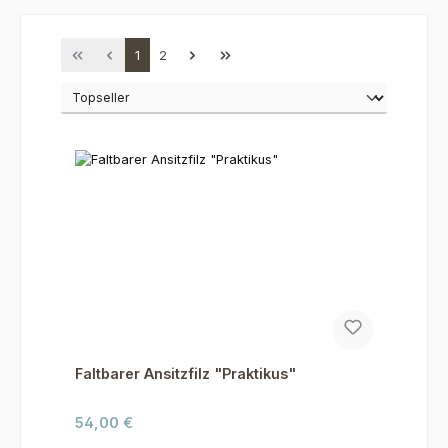
Seite
Seite
1
2
Faltbarer Ansitzfilz "Praktikus"
Regulärer Preis:
54,00 €