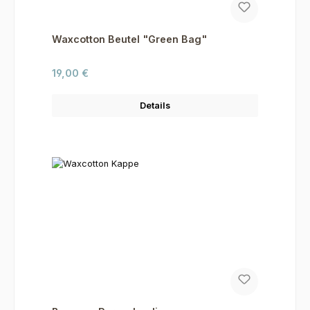
Waxcotton Beutel "Green Bag"
Regulärer Preis:
19,00 €
Details