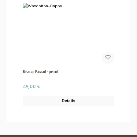
Basecap Parasol - petrol
Regulärer Preis:
49,00 €
Details