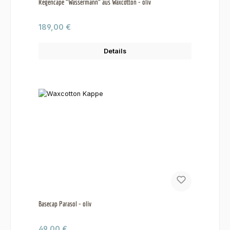
Regencape "Wassermann" aus Waxcotton - oliv
Regulärer Preis:
189,00 €
Details
Basecap Parasol - oliv
Regulärer Preis:
49,00 €