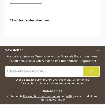
_______________________
* Unzutreffendes streichen.
Newsletter
Abonniere unseren Newsletter und erfahre als Erster von neuen
Produkten, exklusiven Aktionen und besonderen Angeboten!
E-
Mail-
Adresse
*
Diese Seite ist durch reCAPTCHA geschützt. Es gelten die
Datenschutzrichtlinie
und
Nutzungsbedingungen
.
Datenschutz
Ich habe die
Datenschutzbestimmungen
und
AGB
gelesen und bin mit
ihnen einverstanden.