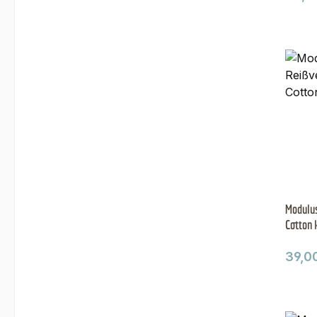
Modulus
Cotton 
Regul
39,0