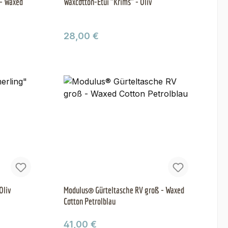
 - Waxed
Waxcotton-Etui "Krims" - Oliv
Regulärer Preis:
28,00 €
Oliv
Modulus® Gürteltasche RV groß - Waxed
Cotton Petrolblau
Regulärer Preis:
41,00 €