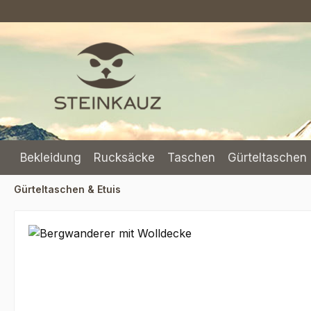
m Hauptinhalt springen
Zur Suche springen
Zur Hauptnavigation springen
Bekleidung
Rucksäcke
Taschen
Gürteltaschen 
Gürteltaschen & Etuis