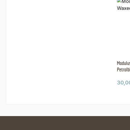
Modulus
Petrolb
Regul
30,0