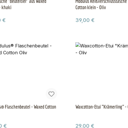
sche "Beuteltier" aus Waxed
Modulus Reißverschlusstasche
- khaki
Cotton klein - Oliv
ärer Preis:
Regulärer Preis:
0 €
39,00 €
® Flaschenbeutel - Waxed Cotton
Waxcotton-Etui "Krämerling" - 
ärer Preis:
Regulärer Preis:
0 €
29,00 €