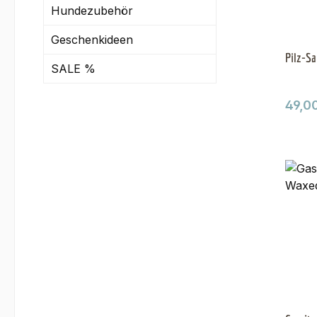
Hundezubehör
Geschenkideen
Pilz-Sa
SALE %
Regul
49,0