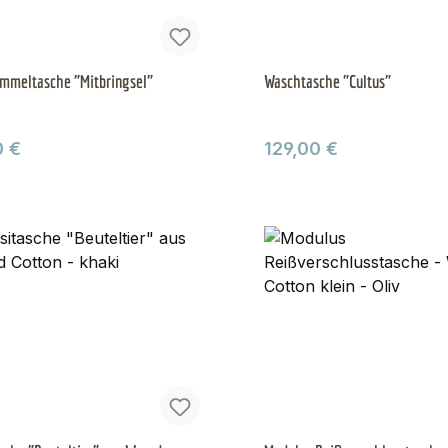
mmeltasche "Mitbringsel"
Waschtasche "Cultus"
ärer Preis:
Regulärer Preis:
0 €
129,00 €