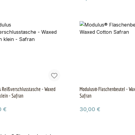
 Reißverschlusstasche - Waxed
Modulus® Flaschenbeutel - Wax
klein - Safran
Safran
ärer Preis:
Regulärer Preis:
0 €
30,00 €