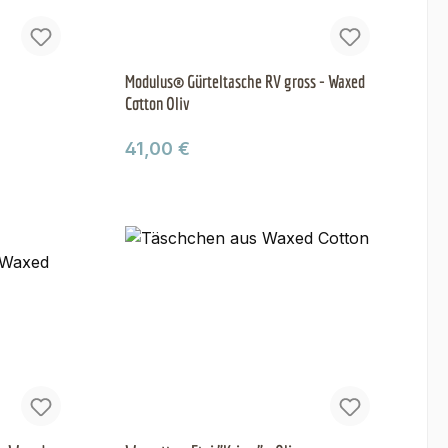
Modulus® Gürteltasche RV gross - Waxed
Cotton Oliv
Regulärer Preis:
41,00 €