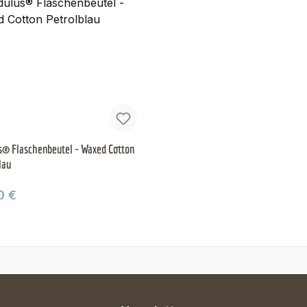
® Flaschenbeutel - Waxed Cotton
lau
ärer Preis:
0 €