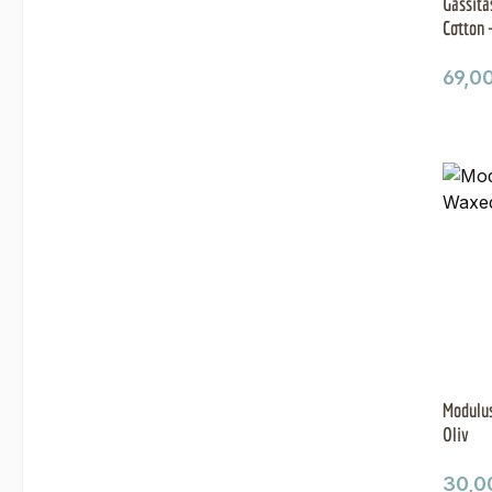
Gassita
Cotton 
Regul
69,0
Modulus
Oliv
Regul
30,0