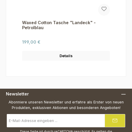
Waxed Cotton Tasche "Landeck" -
Petrolblau
Regulärer Preis:
199,00 €
Details
Newsletter
Abonniere unseren Newsletter und erfahre als Erster von neuen
Produkten, exklusiven Aktionen und besonderen Angeboten!
E-
Mail-
Adresse
*
Diese Seite ist durch reCAPTCHA geschützt. Es gelten die