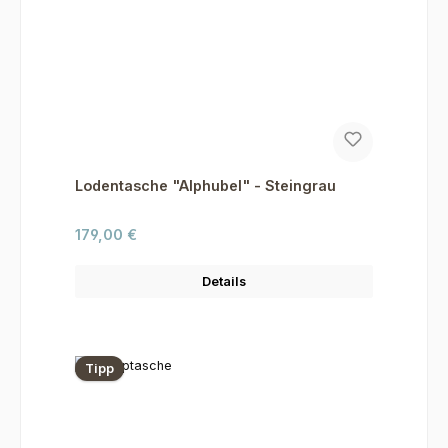
Lodentasche "Alphubel" - Steingrau
Regulärer Preis:
179,00 €
Details
Tipp