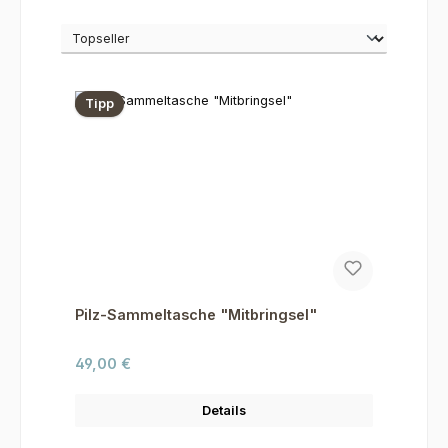
Tipp
Pilz-Sammeltasche "Mitbringsel"
Regulärer Preis:
49,00 €
Details