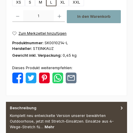
XS
S
M
L
XL
XXL
Produkt Anzahl: Gib den gewünschten Wert ein oder benutze die Schaltfl
In den Warenkorb
Zum Merkzettel hinzufügen
Produktnummer:
SK0010214-L
Hersteller:
STEINKAUZ
Gewicht inkl. Verpackung:
0,45 kg
Dieses Produkt weiterempfehlen:
Beschreibung
Komplett neu entwickelte Version unserer bewährten
Outdoorhose, jetzt mit Stretch-Einsätzen. Einsätze aus 4-
Wege-Stretch fü…
Mehr