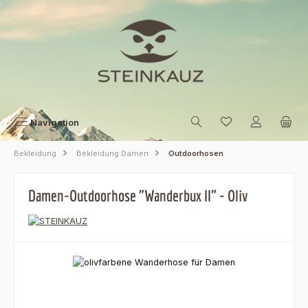
Zum Hauptinhalt springen
Navigation
Bekleidung
Bekleidung Damen
Outdoorhosen
Damen-Outdoorhose "Wanderbux II" - Oliv
Bildergalerie überspringen