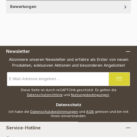
Bewertungen
Newsletter
Abonniere unseren Newsletter und erfahre als Erster von neuen
Produkten, exklusiven Aktionen und besonderen Angeboten!
E-
Mail-
Adresse
*
Diese Seite ist durch reCAPTCHA geschützt. Es gelten die
Datenschutzrichtlinie
und
Nutzungsbedingungen
.
Datenschutz
Ich habe die
Datenschutzbestimmungen
und
AGB
gelesen und bin mit
ihnen einverstanden.
Service-Hotline