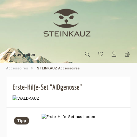
Zum Hauptinhalt springen
Navigation
Accessoires
STEINKAUZ Accessoires
Erste-Hilfe-Set "AIDgenosse"
Bildergalerie überspringen
Tipp