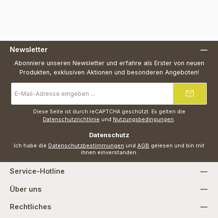
Newsletter
Abonniere unseren Newsletter und erfahre als Erster von neuen
Produkten, exklusiven Aktionen und besonderen Angeboten!
E-
Mail-
Adresse
*
Diese Seite ist durch reCAPTCHA geschützt. Es gelten die
Datenschutzrichtlinie
und
Nutzungsbedingungen
.
Datenschutz
Ich habe die
Datenschutzbestimmungen
und
AGB
gelesen und bin mit
ihnen einverstanden.
Service-Hotline
Über uns
Rechtliches