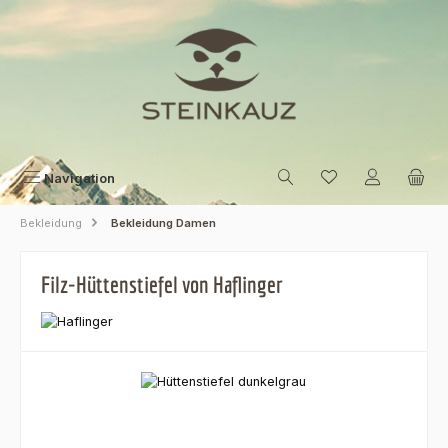
Zum Hauptinhalt springen
Navigation
Bekleidung
Bekleidung Damen
Filz-Hüttenstiefel von Haflinger
Bildergalerie überspringen