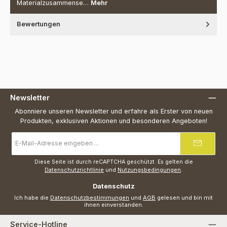
Materialzusammense…
Mehr
Bewertungen
Newsletter
Abonniere unseren Newsletter und erfahre als Erster von neuen
Produkten, exklusiven Aktionen und besonderen Angeboten!
E-
Mail-
Adresse
*
Diese Seite ist durch reCAPTCHA geschützt. Es gelten die
Datenschutzrichtlinie
und
Nutzungsbedingungen
.
Datenschutz
Ich habe die
Datenschutzbestimmungen
und
AGB
gelesen und bin mit
ihnen einverstanden.
Service-Hotline