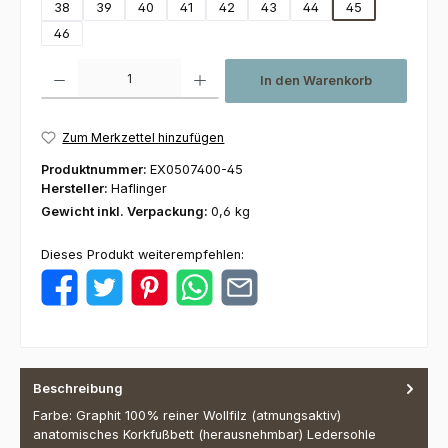
38
39
40
41
42
43
44
45
46
Produkt Anzahl: Gib den gewünschten Wert ein oder benutze die Schaltfl
In den Warenkorb
Zum Merkzettel hinzufügen
Produktnummer:
EX0507400-45
Hersteller:
Haflinger
Gewicht inkl. Verpackung:
0,6 kg
Dieses Produkt weiterempfehlen:
Beschreibung
Farbe: Graphit 100% reiner Wollfilz (atmungsaktiv)
anatomisches Korkfußbett (herausnehmbar) Ledersohle