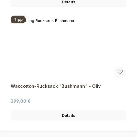
Details
Tipp
Waxcotton-Rucksack "Bushmann" - Oliv
Regulärer Preis:
399,00 €
Details