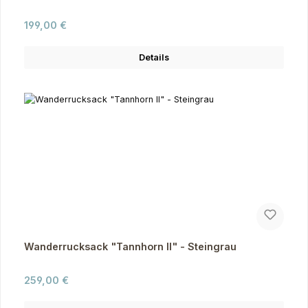
Regulärer Preis:
199,00 €
Details
Wanderrucksack "Tannhorn II" - Steingrau
Regulärer Preis:
259,00 €