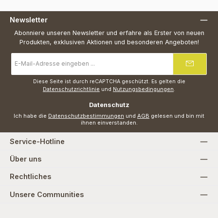
Newsletter
Abonniere unseren Newsletter und erfahre als Erster von neuen
Produkten, exklusiven Aktionen und besonderen Angeboten!
E-
Mail-
Adresse
*
Diese Seite ist durch reCAPTCHA geschützt. Es gelten die
Datenschutzrichtlinie
und
Nutzungsbedingungen
.
Datenschutz
Ich habe die
Datenschutzbestimmungen
und
AGB
gelesen und bin mit
ihnen einverstanden.
Service-Hotline
Über uns
Rechtliches
Unsere Communities