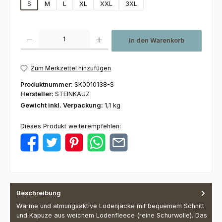
S
M
L
XL
XXL
3XL
Produkt Anzahl: Gib den gewünschten Wert ein oder benutze die Schaltfl
In den Warenkorb
Zum Merkzettel hinzufügen
Produktnummer:
SK0010138-S
Hersteller:
STEINKAUZ
Gewicht inkl. Verpackung:
1,1 kg
Dieses Produkt weiterempfehlen:
Beschreibung
Warme und atmungsaktive Lodenjacke mit bequemem Schnitt
und Kapuze aus weichem Lodenfleece (reine Schurwolle). Das