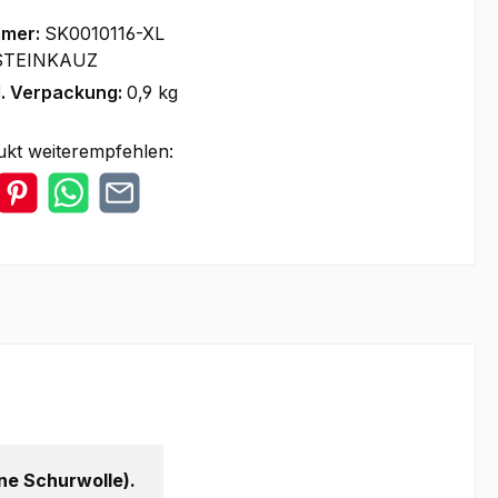
mmer:
SK0010116-XL
STEINKAUZ
l. Verpackung:
0,9 kg
ukt weiterempfehlen:
e Schurwolle).