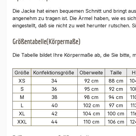
Die Jacke hat einen bequemen Schnitt und bringt aus
angenehm zu tragen ist. Die Ärmel haben, wie es si
eingestellt, daß sie nicht zu weit herunter rutsche
Größentabelle(Körpermaße)
Die Tabelle bildet Ihre Körpermaße ab, die Sie bitte,
Größe
Konfektionsgröße
Oberweite
Taille
Hü
XS
34
92 cm
88 cm
10
S
36
95 cm
92 cm
10
M
38
98 cm
94 cm
11
L
40
102 cm
97 cm
11
XL
42
104 cm
100 cm
11
XXL
44
110 cm
106 cm
12