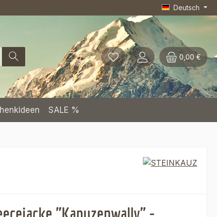
Deutsch
0,00 €
henkideen
SALE %
eecejacke "Kapuzenwally" -