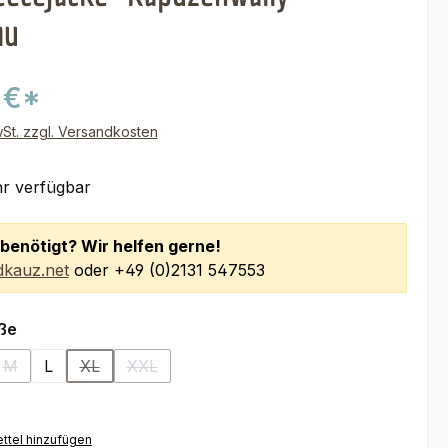
au
 €*
wSt. zzgl. Versandkosten
r verfügbar
benötigt? Wir helfen gerne!
kauz.net
oder +49 (0)2131 547553
auswählen
ße
M
L
XL
XXL
se Option ist zurzeit nicht verfügbar.)
(Diese Option ist zurzeit nicht verfügbar.)
(Diese Option ist zurzeit nicht verfügbar.)
(Diese Option ist zurzeit nicht verfügbar.)
ttel hinzufügen