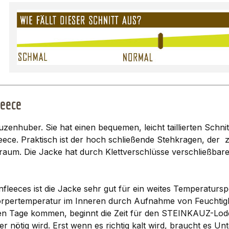
leece
zenhuber. Sie hat einen bequemen, leicht taillierten Schn
e. Praktisch ist der hoch schließende Stehkragen, der z
auraum. Die Jacke hat durch Klettverschlüsse verschließb
fleeces ist die Jacke sehr gut für ein weites Temperatur
e Körpertemperatur im Inneren durch Aufnahme von Feuchtigk
n Tage kommen, beginnt die Zeit für den STEINKAUZ-Lodenfl
r nötig wird. Erst wenn es richtig kalt wird, braucht es U