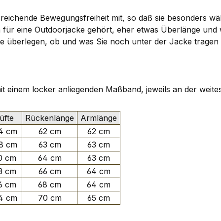
reichende Bewegungsfreiheit mit, so daß sie besonders wäh
ch für eine Outdoorjacke gehört, eher etwas Überlänge un
n. Sie überlegen, ob und was Sie noch unter der Jacke tra
 mit einem locker anliegenden Maßband, jeweils an der weite
fte
Rückenlänge
Armlänge
4 cm
62 cm
62 cm
8 cm
63 cm
63 cm
0 cm
64 cm
63 cm
3 cm
66 cm
64 cm
6 cm
68 cm
64 cm
4 cm
70 cm
65 cm