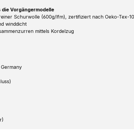
ls die Vorgängermodelle
ner Schurwolle (600g/lfm), zertifiziert nach Oeko-Tex-1
d winddicht
ammenzurren mittels Kordelzug
n Germany
luss)
r)