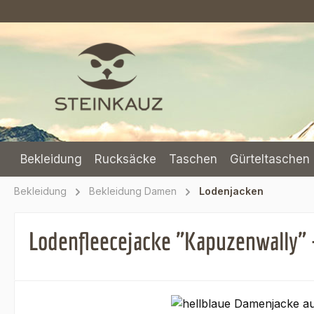
m Hauptinhalt springen
Zur Suche springen
Zur Hauptnavigation springen
Bekleidung
Rucksäcke
Taschen
Gürteltaschen 
Bekleidung
Bekleidung Damen
Lodenjacken
Lodenfleecejacke "Kapuzenwally" -
Bildergalerie überspringen