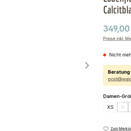
Calcitbl
349,00
Preise inkl. M
Nicht meh
Beratung 
post@wald
Damen-Grö
XS
S
(Die
Zum Merkze