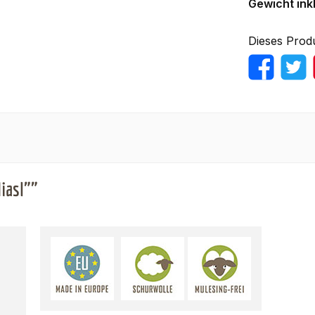
Gewicht ink
Dieses Prod
iasl""