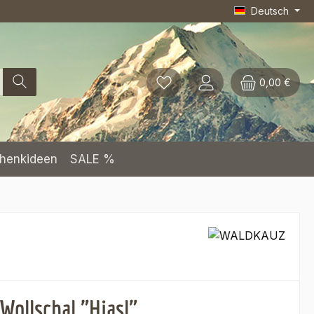
Deutsch
0,00 €
henkideen
SALE %
Wollschal "Hiasl"