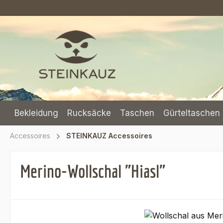
m Hauptinhalt springen
Zur Suche springen
Zur Hauptnavigation springen
Bekleidung
Rucksäcke
Taschen
Gürteltaschen 
Accessoires
STEINKAUZ Accessoires
Merino-Wollschal "Hiasl"
Bildergalerie überspringen