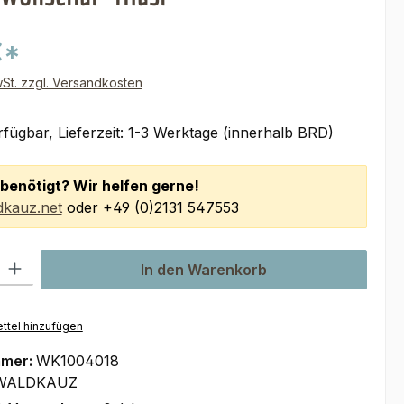
€*
wSt. zzgl. Versandkosten
fügbar, Lieferzeit: 1-3 Werktage (innerhalb BRD)
benötigt? Wir helfen gerne!
kauz.net
oder +49 (0)2131 547553
l: Gib den gewünschten Wert ein oder benutze die Schaltflächen um
In den Warenkorb
ttel hinzufügen
mmer:
WK1004018
WALDKAUZ