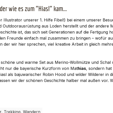
er wie es zum "Hiasl" kam...
r Illustrator unserer 1. Hilfe Fibel!) bei einem unserer 
und Outdoorausrüstung aus Loden herstellt und der andere M
schichte ist, das sich seit Generationen auf die Fertigun
beiden Freunde einfach mal zusammen zu bringen – wofür auc
 der wir hier sprechen, viel kreative Arbeit in gleich me
es schöne und warme Set aus Merino-Wollmütze und Schal u
icht nur die bayerische Kurzform von Mat
hias
, sondern hat
asl als bajuwarischer Robin Hood und wilder Wilderer in d
lassen wir der schönen Geschichte halber mal außen vor.
or, Trekking, Wandern