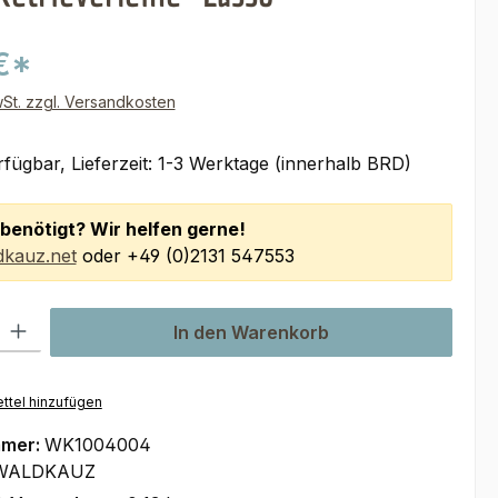
€*
wSt. zzgl. Versandkosten
fügbar, Lieferzeit: 1-3 Werktage (innerhalb BRD)
benötigt? Wir helfen gerne!
kauz.net
oder +49 (0)2131 547553
l: Gib den gewünschten Wert ein oder benutze die Schaltflächen um
In den Warenkorb
ttel hinzufügen
mmer:
WK1004004
WALDKAUZ