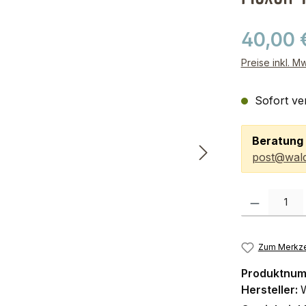
40,00 
Preise inkl. M
Sofort ver
Beratung 
post@wald
Produkt Anzah
Zum Merkze
Produktnu
Hersteller: