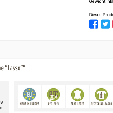
Gewicht ink
Dieses Prod
ne "Lasso""
ng
en