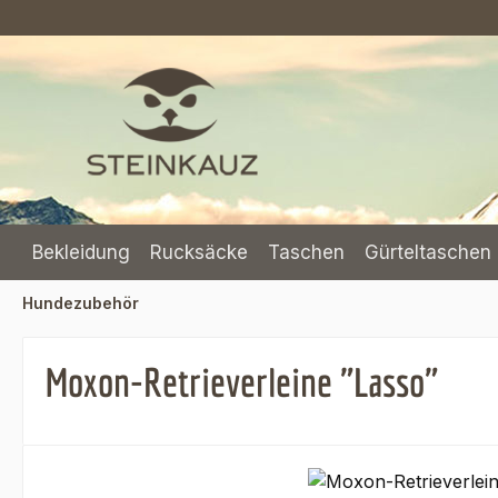
m Hauptinhalt springen
Zur Suche springen
Zur Hauptnavigation springen
Bekleidung
Rucksäcke
Taschen
Gürteltaschen 
Hundezubehör
Moxon-Retrieverleine "Lasso"
Bildergalerie überspringen