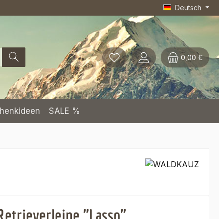
Deutsch
0,00 €
henkideen
SALE %
etrieverleine "Lasso"