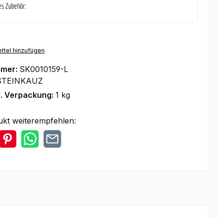
es Zubehör:
ttel hinzufügen
mmer:
SK0010159-L
STEINKAUZ
l. Verpackung:
1 kg
ukt weiterempfehlen: