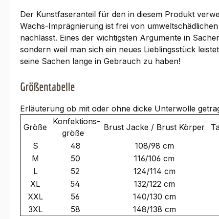
Der Kunstfaseranteil für den in diesem Produkt verwe
Wachs-Imprägnierung ist frei von umweltschädlichen
nachlässt. Eines der wichtigsten Argumente in Sachen
sondern weil man sich ein neues Lieblingsstück leistet
seine Sachen lange in Gebrauch zu haben!
Größentabelle
Erläuterung ob mit oder ohne dicke Unterwolle getra
Konfektions-
Größe
Brust Jacke / Brust Körper
Ta
größe
S
48
108/98 cm
M
50
116/106 cm
L
52
124/114 cm
XL
54
132/122 cm
XXL
56
140/130 cm
3XL
58
148/138 cm