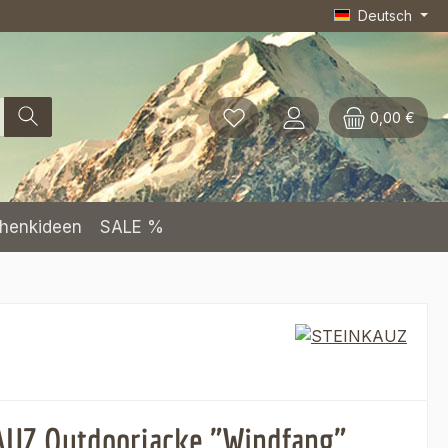
Deutsch
0,00 €
henkideen
SALE %
UZ Outdoorjacke "Windfang"