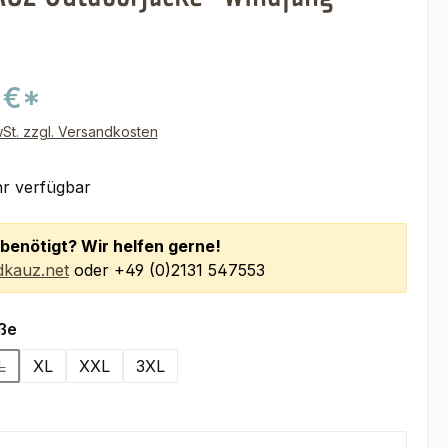
 €*
wSt. zzgl. Versandkosten
r verfügbar
benötigt? Wir helfen gerne!
kauz.net
oder +49 (0)2131 547553
auswählen
ße
L
XL
XXL
3XL
 Option ist zurzeit nicht verfügbar.)
(Diese Option ist zurzeit nicht verfügbar.)