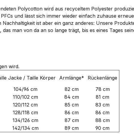
ndeten Polycotton wird aus recyceltem Polyester produzier
 PFCs und lässt sich immer wieder einfach zuhause erneu
 Nachhaltigkeit ist aber ein ganz anderes: Unsere Produkte
, das man von da an so lange trägt, bis es eines Tages seine
gen wird.
ille Jacke / Taille Körper
Armlänge*
Rückenlänge
104/96 cm
82 cm
78 cm
110/102 cm
84 cm
81 cm
120/112 cm
85 cm
83 cm
128/118 cm
86 cm
86 cm
134/126 cm
87 cm
88 cm
142/134 cm
89 cm
90 cm