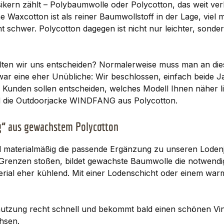
sikern zählt – Polybaumwolle oder Polycotton, das weit ve
e Waxcotton ist als reiner Baumwollstoff in der Lage, vi
t schwer. Polycotton dagegen ist nicht nur leichter, sonde
lten wir uns entscheiden? Normalerweise muss man an dieser
zwar eine eher Unübliche: Wir beschlossen, einfach beide
Kunden sollen entscheiden, welches Modell Ihnen näher lie
die Outdoorjacke WINDFANG aus Polycotton.
g“ aus gewachstem Polycotton
d materialmäßig die passende Ergänzung zu unseren Loden
e Grenzen stoßen, bildet gewachste Baumwolle die notwen
terial eher kühlend. Mit einer Lodenschicht oder einem warm
utzung recht schnell und bekommt bald einen schönen Vinta
hsen.