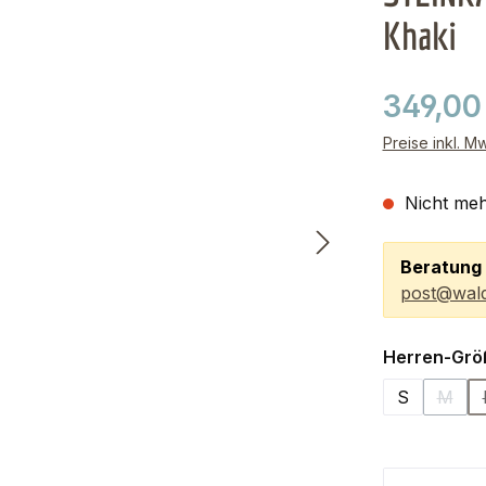
Khaki
349,00
Preise inkl. M
Nicht meh
Beratung 
post@wald
Herren-Grö
S
M
(Diese