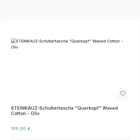
Produktgalerie überspringen
STEINKAUZ-Schultertasche "Querkopf" Waxed
Cotton - Oliv
Regulärer Preis:
199,00 €