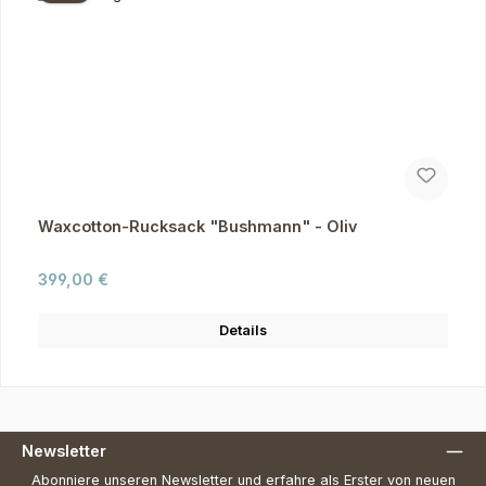
Waxcotton-Rucksack "Bushmann" - Oliv
Regulärer Preis:
399,00 €
Details
Newsletter
Abonniere unseren Newsletter und erfahre als Erster von neuen