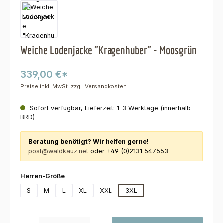
Weiche Lodenjacke "Kragenhuber" - Moosgrün
339,00 €*
Preise inkl. MwSt. zzgl. Versandkosten
Sofort verfügbar, Lieferzeit: 1-3 Werktage (innerhalb
BRD)
Beratung benötigt? Wir helfen gerne!
post@waldkauz.net
oder +49 (0)2131 547553
auswählen
Herren-Größe
S
M
L
XL
XXL
3XL
Produkt Anzahl: Gib den gewünschten Wert ein oder benutze die Schaltfl