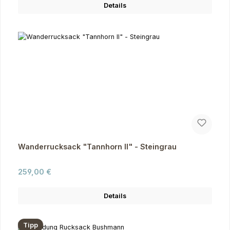
Details
Wanderrucksack "Tannhorn II" - Steingrau
Regulärer Preis:
259,00 €
Details
Tipp