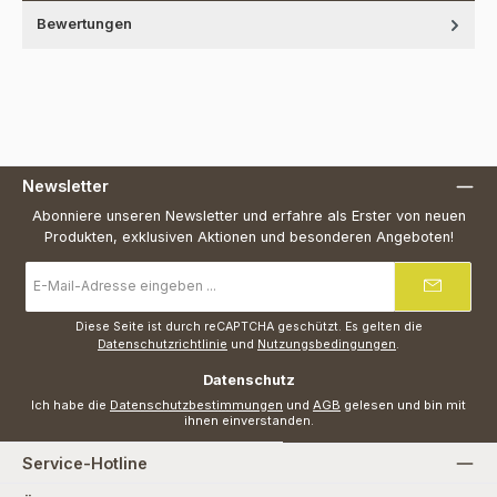
Bewertungen
Newsletter
Abonniere unseren Newsletter und erfahre als Erster von neuen
Produkten, exklusiven Aktionen und besonderen Angeboten!
E-
Mail-
Adresse
*
Diese Seite ist durch reCAPTCHA geschützt. Es gelten die
Datenschutzrichtlinie
und
Nutzungsbedingungen
.
Datenschutz
Ich habe die
Datenschutzbestimmungen
und
AGB
gelesen und bin mit
ihnen einverstanden.
Service-Hotline