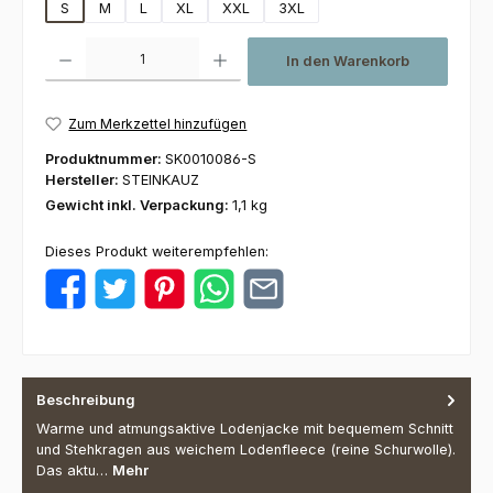
S
M
L
XL
XXL
3XL
Produkt Anzahl: Gib den gewünschten Wert ein oder benutze die Schaltfl
In den Warenkorb
Zum Merkzettel hinzufügen
Produktnummer:
SK0010086-S
Hersteller:
STEINKAUZ
Gewicht inkl. Verpackung:
1,1 kg
Dieses Produkt weiterempfehlen:
Beschreibung
Warme und atmungsaktive Lodenjacke mit bequemem Schnitt
und Stehkragen aus weichem Lodenfleece (reine Schurwolle).
Das aktu…
Mehr