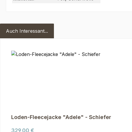
Auch Interessant...
Produktgalerie überspringen
Loden-Fleecejacke "Adele" - Schiefer
Regulärer Preis:
329,00 €