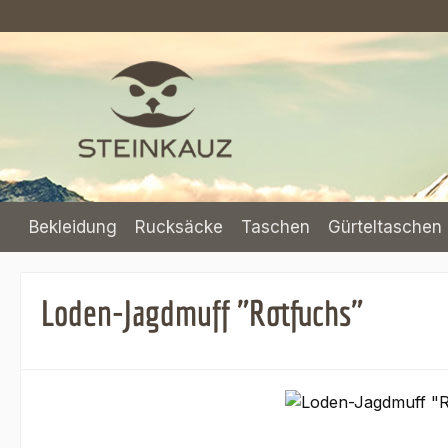
m Hauptinhalt springen
Zur Suche springen
Zur Hauptnavigation springen
Bekleidung
Rucksäcke
Taschen
Gürteltaschen 
Loden-Jagdmuff "Rotfuchs"
Bildergalerie überspringen