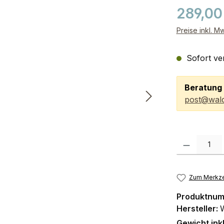
289,00
Preise inkl. M
Sofort ver
Beratung 
post@wald
Produkt Anzah
Zum Merkze
Produktnu
Hersteller:
Gewicht ink