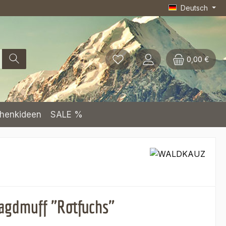
Deutsch
0,00 €
henkideen
SALE %
agdmuff "Rotfuchs"