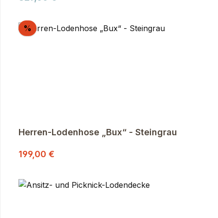
Rabatt
%
Herren-Lodenhose „Bux“ - Steingrau
Regulärer Preis:
Verkaufspreis:
199,00 €