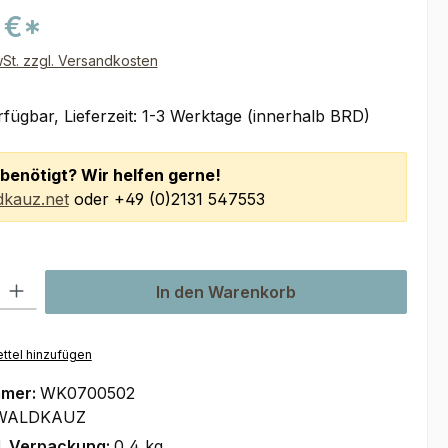
 €*
wSt. zzgl. Versandkosten
fügbar, Lieferzeit: 1-3 Werktage (innerhalb BRD)
benötigt? Wir helfen gerne!
kauz.net
oder +49 (0)2131 547553
l: Gib den gewünschten Wert ein oder benutze die Schaltflächen um
In den Warenkorb
ttel hinzufügen
mmer:
WK0700502
WALDKAUZ
l. Verpackung:
0,4 kg