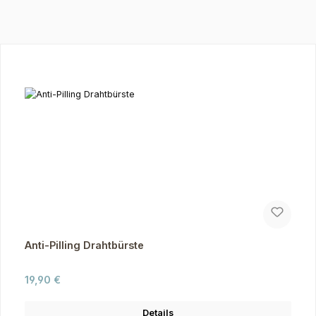
Produktgalerie überspringen
Anti-Pilling Drahtbürste
Regulärer Preis:
19,90 €
Details