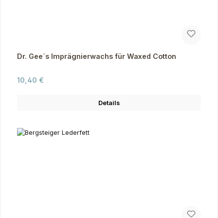
Dr. Gee´s Imprägnierwachs für Waxed Cotton
Regulärer Preis:
10,40 €
Details