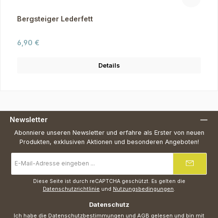
Bergsteiger Lederfett
Regulärer Preis:
6,90 €
Details
Newsletter
Abonniere unseren Newsletter und erfahre als Erster von neuen
Produkten, exklusiven Aktionen und besonderen Angeboten!
E-
Mail-
Adresse
*
Diese Seite ist durch reCAPTCHA geschützt. Es gelten die
Datenschutzrichtlinie
und
Nutzungsbedingungen
.
Datenschutz
Ich habe die
Datenschutzbestimmungen
und
AGB
gelesen und bin mit