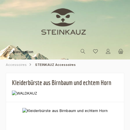
Zum Hauptinhalt springen
Navigation
Accessoires
STEINKAUZ Accessoires
Kleiderbürste aus Birnbaum und echtem Horn
Bildergalerie überspringen