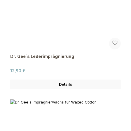
Dr. Gee´s Lederimprägnierung
Regulärer Preis:
12,90 €
Details