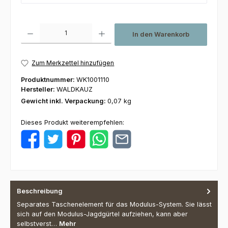
Produkt Anzahl: Gib den gewünschten Wert ein oder benutze die Schaltfl
In den Warenkorb
Zum Merkzettel hinzufügen
Produktnummer:
WK1001110
Hersteller:
WALDKAUZ
Gewicht inkl. Verpackung:
0,07 kg
Dieses Produkt weiterempfehlen:
Beschreibung
Separates Taschenelement für das Modulus-System. Sie lässt
sich auf den Modulus-Jagdgürtel aufziehen, kann aber
selbstverst…
Mehr