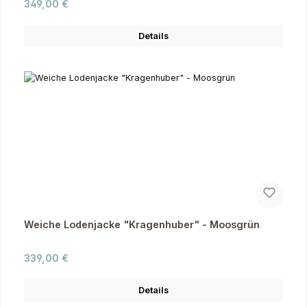
Regulärer Preis:
349,00 €
Details
Weiche Lodenjacke "Kragenhuber" - Moosgrün
Regulärer Preis:
339,00 €
Details