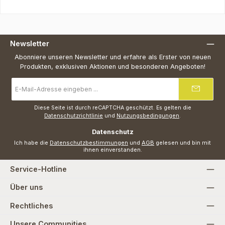
Newsletter
Abonniere unseren Newsletter und erfahre als Erster von neuen
Produkten, exklusiven Aktionen und besonderen Angeboten!
E-
Mail-
Adresse
*
Diese Seite ist durch reCAPTCHA geschützt. Es gelten die
Datenschutzrichtlinie
und
Nutzungsbedingungen
.
Datenschutz
Ich habe die
Datenschutzbestimmungen
und
AGB
gelesen und bin mit
ihnen einverstanden.
Service-Hotline
Über uns
Rechtliches
Unsere Communities