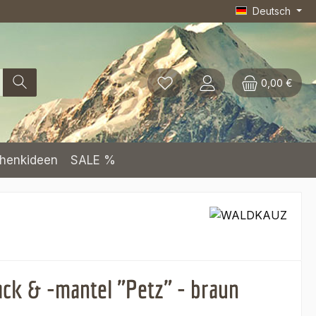
Deutsch
0,00 €
henkideen
SALE %
ack & -mantel "Petz" - braun