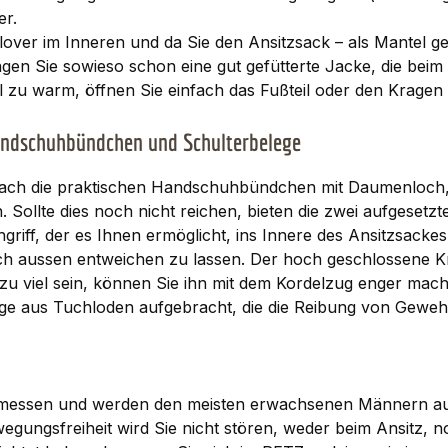
er.
lover im Inneren und da Sie den Ansitzsack – als Mantel g
ragen Sie sowieso schon eine gut gefütterte Jacke, die beim
 zu warm, öffnen Sie einfach das Fußteil oder den Kragen u
Handschuhbündchen und Schulterbelege
fach die praktischen Handschuhbündchen mit Daumenloch, i
. Sollte dies noch nicht reichen, bieten die zwei aufges
hgriff, der es Ihnen ermöglicht, ins Innere des Ansitzsacke
h aussen entweichen zu lassen. Der hoch geschlossene Kr
 zu viel sein, können Sie ihn mit dem Kordelzug enger mac
ge aus Tuchloden aufgebracht, die die Reibung von Geweh
messen und werden den meisten erwachsenen Männern ausre
wegungsfreiheit wird Sie nicht stören, weder beim Ansitz, 