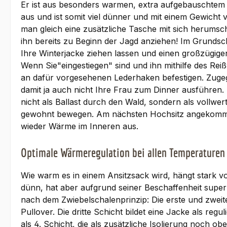
Er ist aus besonders warmen, extra aufgebauschtem 
aus und ist somit viel dünner und mit einem Gewicht
man gleich eine zusätzliche Tasche mit sich herumsc
ihn bereits zu Beginn der Jagd anziehen! Im Grundschn
Ihre Winterjacke ziehen lassen und einen großzügige
Wenn Sie"eingestiegen" sind und ihn mithilfe des Re
an dafür vorgesehenen Lederhaken befestigen. Zugege
damit ja auch nicht Ihre Frau zum Dinner ausführen.
nicht als Ballast durch den Wald, sondern als vollw
gewohnt bewegen. Am nächsten Hochsitz angekommen, l
wieder Wärme im Inneren aus.
Optimale Wärmeregulation bei allen Temperaturen
Wie warm es in einem Ansitzsack wird, hängt stark vo
dünn, hat aber aufgrund seiner Beschaffenheit super
nach dem Zwiebelschalenprinzip: Die erste und zweit
Pullover. Die dritte Schicht bildet eine Jacke als r
als 4. Schicht, die als zusätzliche Isolierung noch 