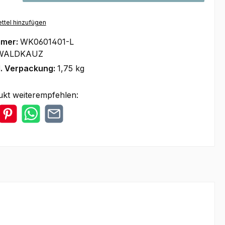
ttel hinzufügen
mmer:
WK0601401-L
WALDKAUZ
l. Verpackung:
1,75 kg
ukt weiterempfehlen: