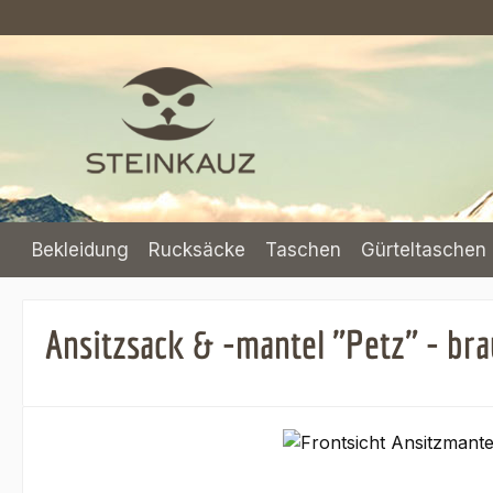
m Hauptinhalt springen
Zur Suche springen
Zur Hauptnavigation springen
Bekleidung
Rucksäcke
Taschen
Gürteltaschen 
Ansitzsack & -mantel "Petz" - br
Bildergalerie überspringen