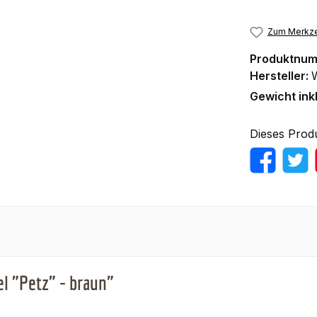
Zum Merkze
Produktnu
Hersteller:
Gewicht ink
Dieses Prod
l "Petz" - braun"