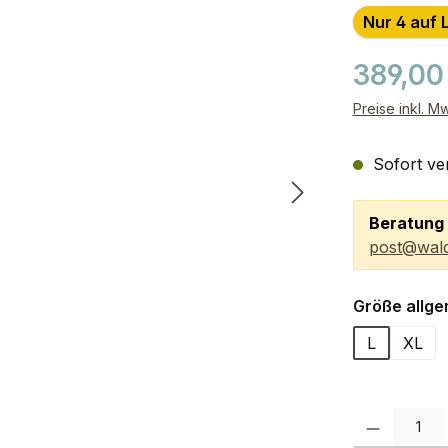
Nur 4 auf 
389,00
Preise inkl. M
Sofort ver
Beratung 
post@wald
Größe allge
L
XL
Produkt Anzah