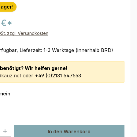
Lager!
 €*
wSt. zzgl. Versandkosten
fügbar, Lieferzeit: 1-3 Werktage (innerhalb BRD)
benötigt? Wir helfen gerne!
kauz.net
oder +49 (0)2131 547553
auswählen
mein
l: Gib den gewünschten Wert ein oder benutze die Schaltflächen um
In den Warenkorb