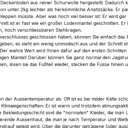
Deckenloden aus reiner Schurwolle hergestellt. Dadurch 
 von unter 2kg leichter als herkömmliche Ansitzsäcke. Er p
hleppen müsste. Aber was noch viel besser ist: Er wird ga
itt ist er fast wie ein großer Lodenmantel geschnitten. Er
n, hoch verschliessbaren Stehkragen.
ißverschlusses geschlossen haben, können Sie einfach das 
ben, es sieht ein wenig unmodisch aus und der Schnitt ist
 Der wahre Wert wird Ihnen dafür auf den ersten Schritten
ertigen Mantel! Darüber können Sie ganz normal den Jagdru
ösen sie das Fußteil wieder, stecken die Füsse hinein und
n der Aussentemperatur ab. Oft ist es bei milder Kälte sc
 Klimaeigenschaften: Er ist warm und trotzdem atmungsakt
e Bekleidungsschicht sind die "normalen" Kleider, die man
egulierende Aussenhaut, die man je nach Temperatur und We
obendrauf gelegt wird. Über die darunter getragene (oder a