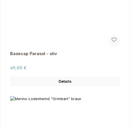
Basecap Parasol - oliv
Regulärer Preis:
49,00 €
Details