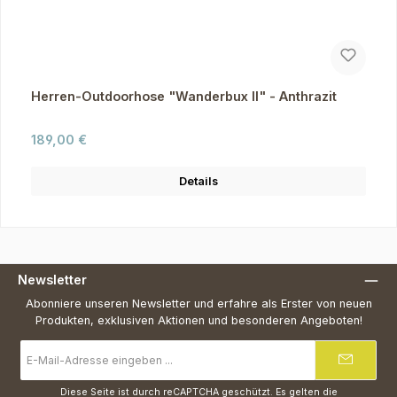
Herren-Outdoorhose "Wanderbux II" - Anthrazit
Regulärer Preis:
189,00 €
Details
Newsletter
Abonniere unseren Newsletter und erfahre als Erster von neuen
Produkten, exklusiven Aktionen und besonderen Angeboten!
E-
Mail-
Adresse
*
Diese Seite ist durch reCAPTCHA geschützt. Es gelten die