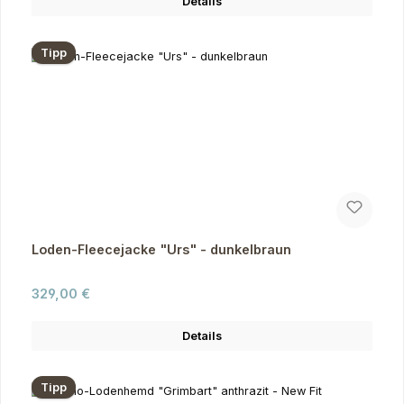
Details
Tipp
Loden-Fleecejacke "Urs" - dunkelbraun
Regulärer Preis:
329,00 €
Details
Tipp