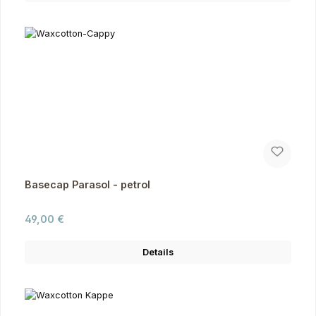
Basecap Parasol - petrol
Regulärer Preis:
49,00 €
Details