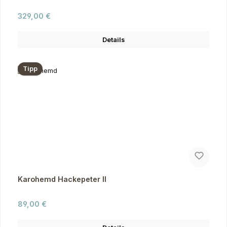
Regulärer Preis:
329,00 €
Details
Tipp
Karohemd Hackepeter II
Regulärer Preis:
89,00 €