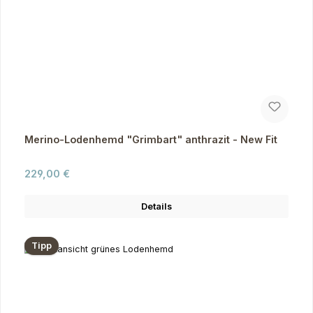
Merino-Lodenhemd "Grimbart" anthrazit - New Fit
Regulärer Preis:
229,00 €
Details
Tipp