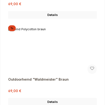
Verkaufspreis:
Regulärer Preis:
69,00 €
Details
Rabatt
%
Outdoorhemd "Waldmeister" Braun
Verkaufspreis:
Regulärer Preis:
69,00 €
Details