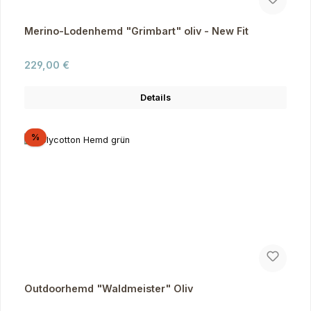
Merino-Lodenhemd "Grimbart" oliv - New Fit
Regulärer Preis:
229,00 €
Details
Rabatt
%
Outdoorhemd "Waldmeister" Oliv