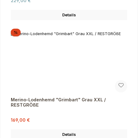
Regulärer Preis:
229,00 €
Details
Rabatt
%
Merino-Lodenhemd "Grimbart" Grau XXL /
RESTGRÖßE
Verkaufspreis:
Regulärer Preis:
169,00 €
Details