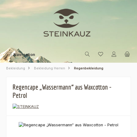
Zum Hauptinhalt springen
Navigation
Bekleidung
Bekleidung Herren
Regenbekleidung
Regencape „Wassermann“ aus Waxcotton -
Petrol
Bildergalerie überspringen