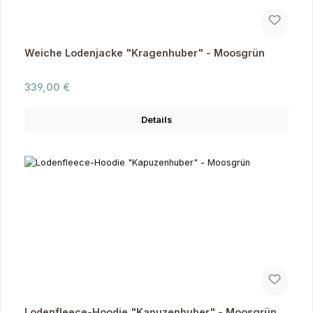
Weiche Lodenjacke "Kragenhuber" - Moosgrün
Regulärer Preis:
339,00 €
Details
Lodenfleece-Hoodie "Kapuzenhuber" - Moosgrün