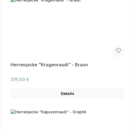
Herrenjacke "Kragenraudi" - Braun
Regulärer Preis:
319,00 €
Details