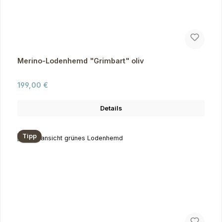
Merino-Lodenhemd "Grimbart" oliv
Regulärer Preis:
199,00 €
Details
Tipp