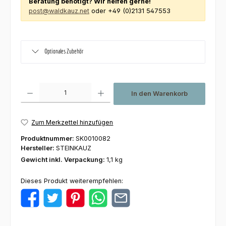
Beratung benötigt? Wir helfen gerne!
post@waldkauz.net
oder +49 (0)2131 547553
Optionales Zubehör
Produkt Anzahl: Gib den gewünschten Wert ein oder benutze die Schaltfl
In den Warenkorb
Zum Merkzettel hinzufügen
Produktnummer:
SK0010082
Hersteller:
STEINKAUZ
Gewicht inkl. Verpackung:
1,1 kg
Dieses Produkt weiterempfehlen: