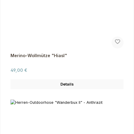
Merino-Wollmütze "Hiasl"
Regulärer Preis:
49,00 €
Details