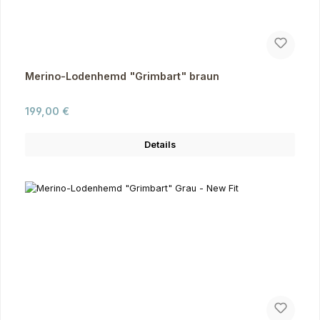
Merino-Lodenhemd "Grimbart" braun
Regulärer Preis:
199,00 €
Details