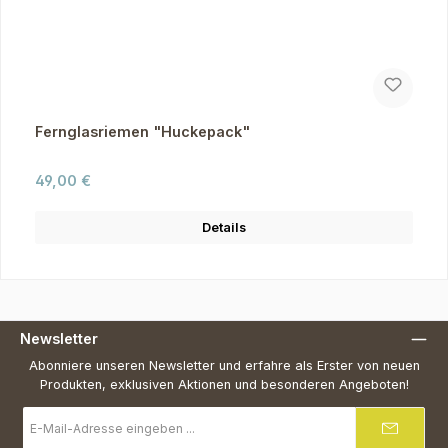
Fernglasriemen "Huckepack"
Regulärer Preis:
49,00 €
Details
Newsletter
Abonniere unseren Newsletter und erfahre als Erster von neuen
Produkten, exklusiven Aktionen und besonderen Angeboten!
E-
Mail-
Adresse