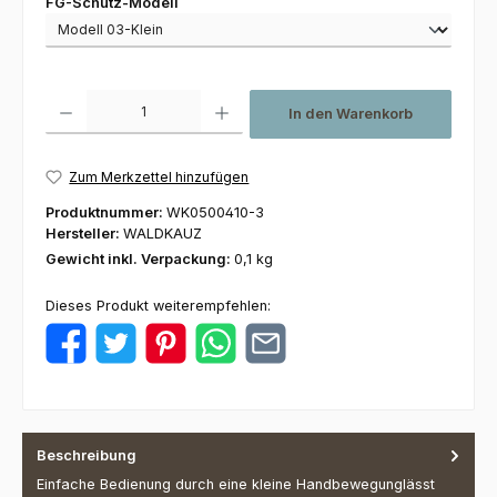
auswählen
FG-Schutz-Modell
Produkt Anzahl: Gib den gewünschten Wert ein oder benutze die Schaltfl
In den Warenkorb
Zum Merkzettel hinzufügen
Produktnummer:
WK0500410-3
Hersteller:
WALDKAUZ
Gewicht inkl. Verpackung:
0,1 kg
Dieses Produkt weiterempfehlen:
Beschreibung
Einfache Bedienung durch eine kleine Handbewegunglässt