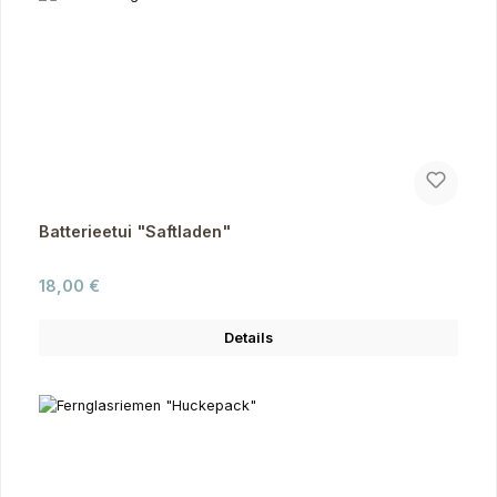
Batterieetui "Saftladen"
Regulärer Preis:
18,00 €
Details