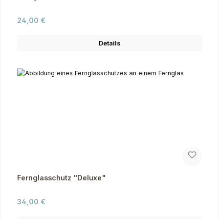
Regulärer Preis:
24,00 €
Details
Fernglasschutz "Deluxe"
Regulärer Preis:
34,00 €