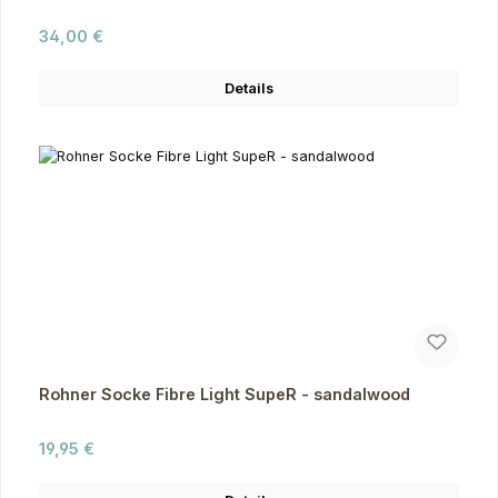
Regulärer Preis:
34,00 €
Details
Rohner Socke Fibre Light SupeR - sandalwood
Regulärer Preis:
19,95 €