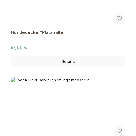
Hundedecke "Platzhalter"
Regulärer Preis:
67,00 €
Details