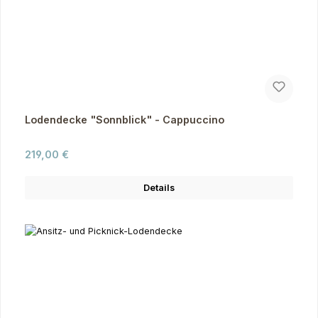
Lodendecke "Sonnblick" - Cappuccino
Regulärer Preis:
219,00 €
Details