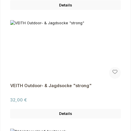
Details
VEITH Outdoor- & Jagdsocke "strong"
Regulärer Preis:
32,00 €
Details