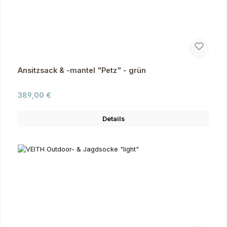
Ansitzsack & -mantel "Petz" - grün
Regulärer Preis:
389,00 €
Details