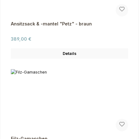
Ansitzsack & -mantel "Petz" - braun
Regulärer Preis:
389,00 €
Details
Filz-Gamaschen