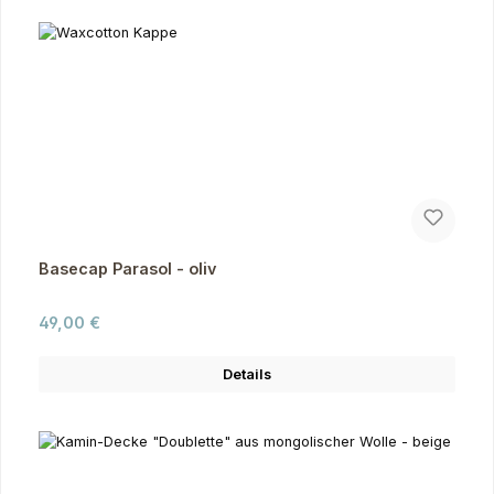
Basecap Parasol - oliv
Regulärer Preis:
49,00 €
Details