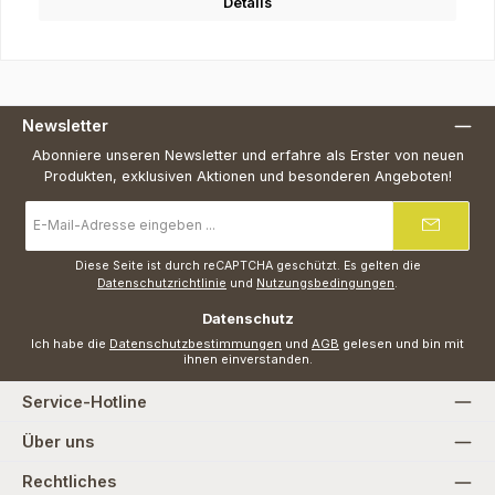
Details
Newsletter
Abonniere unseren Newsletter und erfahre als Erster von neuen
Produkten, exklusiven Aktionen und besonderen Angeboten!
E-
Mail-
Adresse
*
Diese Seite ist durch reCAPTCHA geschützt. Es gelten die
Datenschutzrichtlinie
und
Nutzungsbedingungen
.
Datenschutz
Ich habe die
Datenschutzbestimmungen
und
AGB
gelesen und bin mit
ihnen einverstanden.
Service-Hotline
Über uns
Rechtliches