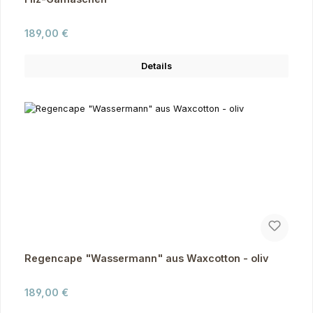
Regulärer Preis:
189,00 €
Details
Regencape "Wassermann" aus Waxcotton - oliv
Regulärer Preis:
189,00 €