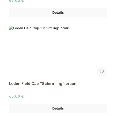
Regulärer Preis:
65,00 €
Details
Loden Field Cap "Schirmling" braun
Regulärer Preis:
65,00 €
Details