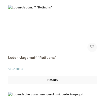
Loden-Jagdmuff "Rotfuchs"
Regulärer Preis:
289,00 €
Details