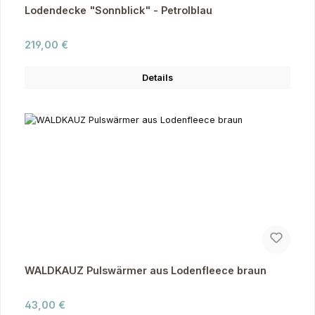
Lodendecke "Sonnblick" - Petrolblau
Regulärer Preis:
219,00 €
Details
WALDKAUZ Pulswärmer aus Lodenfleece braun
Regulärer Preis:
43,00 €