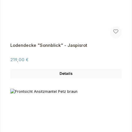
Lodendecke "Sonnblick" - Jaspisrot
Regulärer Preis:
219,00 €
Details