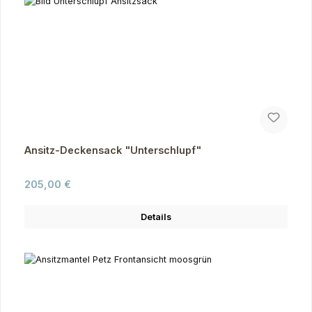
Ansitz-Deckensack "Unterschlupf"
Regulärer Preis:
205,00 €
Details