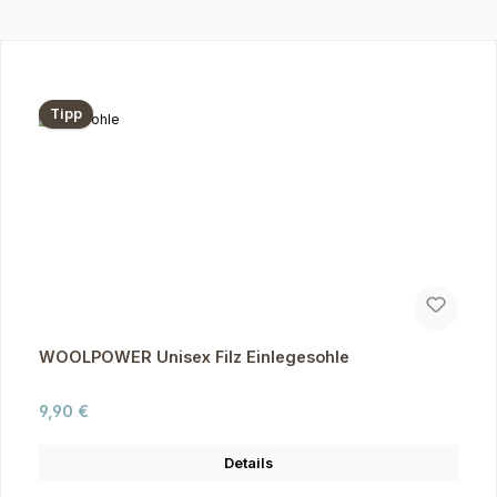
Produktgalerie überspringen
Tipp
WOOLPOWER Unisex Filz Einlegesohle
Regulärer Preis:
9,90 €
Details