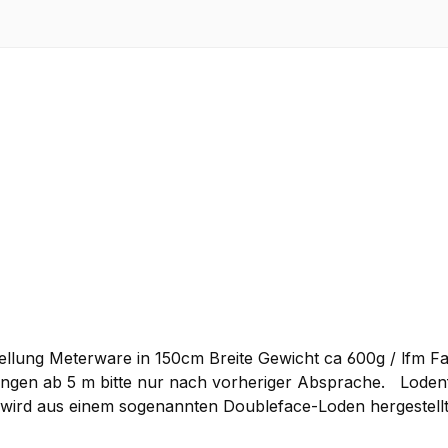
lung Meterware in 150cm Breite Gewicht ca 600g / lfm Far
orheriger Absprache. Lodenfleece Meterware Unser WALDKAUZ-Lodenfleece ist
 wird aus einem sogenannten Doubleface-Loden hergestellt
it sich und durch das Aufrauhungsverfahren – auch wenn d