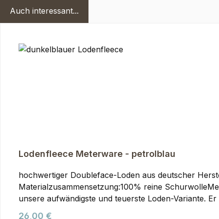
Auch interessant...
Produktgalerie überspringen
Lodenfleece Meterware - petrolblau
hochwertiger Doubleface-Loden aus deutscher Herstel
Materialzusammensetzung:100% reine SchurwolleMengen ab 5 m bitte nur nach v
unsere aufwändigste und teuerste Loden-Variante. Er
Der Doubleface bringt eine besonders hohe Dichte m
Regulärer Preis:
26,00 €