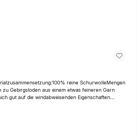
aterialzusammensetzung:100% reine SchurwolleMengen
 sich gut auf die windabweisenden Eigenschaften
jacken, Lodenhosen oder auch etwas leichtere Taschen
 Meterware kaufen, um Ihre eigenen Ideen damit
ität. Der optimale Stoff für Jagd- und