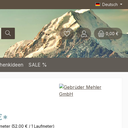
Deutsch
0,00 €
henkideen
SALE %
€*
fmeter
(52,00 € / 1 Laufmeter)