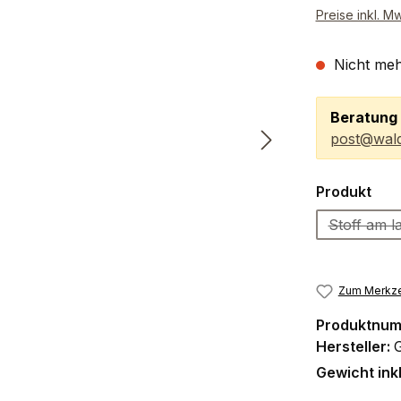
Preise inkl. M
Nicht meh
Beratung 
post@wald
aus
Produkt
Stoff am 
Zum Merkze
Produktnu
Hersteller:
Gewicht ink