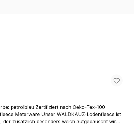
be: petrolblau Zertifiziert nach Oeko-Tex-100
, der zusätzlich besonders weich aufgebauscht wird.
er Name irreführend ist – wird er besonders weich