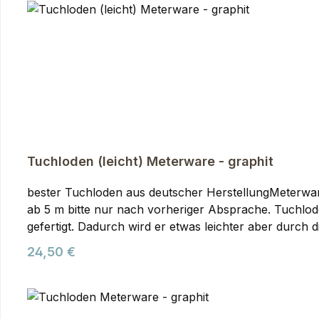
Der optimale Stoff für Jagd- und Outdoorbekleidung.
Tuchloden (leicht) Meterware - graphit
bester Tuchloden aus deutscher HerstellungMeterwa
ab 5 m bitte nur nach vorheriger Absprache. Tuchloden (leicht) Meterware, graphitTuch-Loden wird im Vergleich zu Gebirgsloden aus einem etwas feineren Garn
gefertigt. Dadurch wird er etwas leichter aber durch
auswirkt. Er fällt etwas weicher als Gebirgsloden u
Regulärer Preis:
24,50 €
und Rucksäcke. Den Tuchloden verwenden wir selber 
umzusetzen. Der Loden wird aus reiner Schurwolle in 
Outdoorbekleidung.