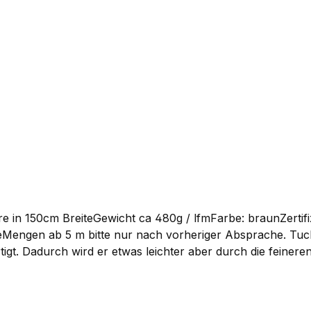
rm und ist sogar auf der blanken Haut angenehm zu tragen,
us Wärme und Atmungsaktivität. Da Schurwolle in der Lage 
man eine Jacke aus Lodenfleece durchaus auch ein ganze
von leichten Jacken, weichen, warmen Decken, Capes, KIss
 in 150cm BreiteGewicht ca 480g / lfmFarbe: braunZertifi
h vorheriger Absprache. Tuchloden Meterware, braunTuchloden wird im Vergleich
igt. Dadurch wird er etwas leichter aber durch die feinere
Er fällt etwas weicher als Gebirgsloden und eignet sich d
ucksäcke. Den Tuchloden verwenden wir selber bevorzugt 
tzen. Der Loden wird aus reiner Schurwolle in deutscher P