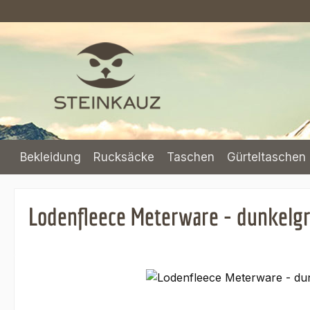
m Hauptinhalt springen
Zur Suche springen
Zur Hauptnavigation springen
Bekleidung
Rucksäcke
Taschen
Gürteltaschen 
Lodenfleece Meterware - dunkelgr
Bildergalerie überspringen