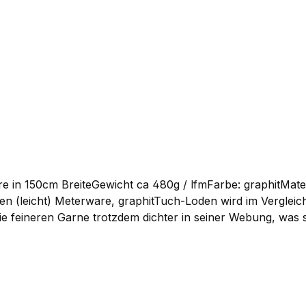
re in 150cm BreiteGewicht ca 480g / lfmFarbe: graphitM
 die feineren Garne trotzdem dichter in seiner Webung, was
nd eignet sich dadurch besonders für Bekleidung wie Loden
bevorzugt für unsere Jacken. Sie können ihn bei uns als
deutscher Produktion hergestellt und ist von höchster Qual