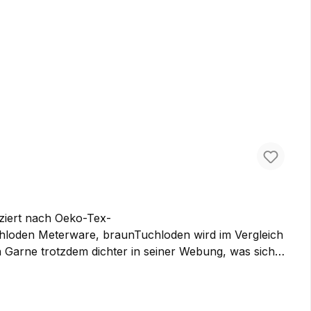
 was bei Schurwolle nicht selbstverständlich ist.
ist, bei Regen eindringende Feuchtigkeit zu binden
 Weile im Regen tragen bevor es unangenehm wird.
en und allem wo es auf Weichheit, gepaart mit guten
ziert nach Oeko-Tex-
n Garne trotzdem dichter in seiner Webung, was sich
adurch besonders für Bekleidung wie Lodenjacken,
für unsere Jacken. Sie können ihn bei uns als
roduktion hergestellt und ist von höchster Qualität.