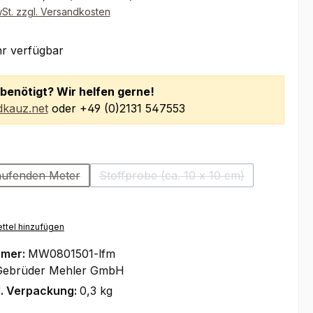
wSt. zzgl. Versandkosten
r verfügbar
benötigt? Wir helfen gerne!
kauz.net
oder +49 (0)2131 547553
wählen
laufenden Meter
Stoffprobe (ca. 10 x 10 cm)
(Diese Option ist zurzeit nicht verfügbar.)
(Diese Option ist zurzeit nicht 
ttel hinzufügen
mmer:
MW0801501-lfm
Gebrüder Mehler GmbH
l. Verpackung:
0,3 kg