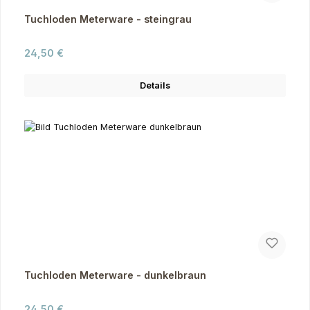
Tuchloden Meterware - steingrau
Regulärer Preis:
24,50 €
Details
Tuchloden Meterware - dunkelbraun
Regulärer Preis:
24,50 €