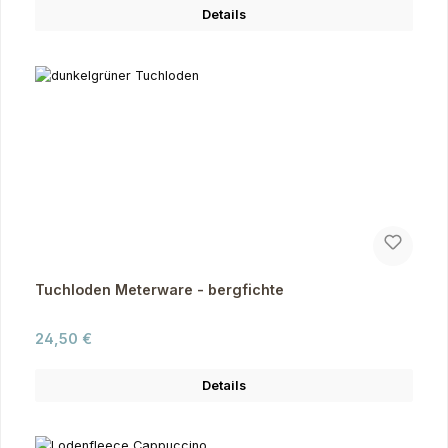
Details
Tuchloden Meterware - bergfichte
Regulärer Preis:
24,50 €
Details