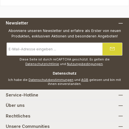
Newsletter
Abonniere unseren Newsletter und erfahre als Erster von neuen
Produkten, exklusiven Aktionen und besonderen Angeboten!
E-
Mail-
Adresse
*
Diese Seite ist durch reCAPTCHA geschützt. Es gelten die
Datenschutzrichtlinie
und
Nutzungsbedingungen
.
Datenschutz
Ich habe die
Datenschutzbestimmungen
und
AGB
gelesen und bin mit
ihnen einverstanden.
Service-Hotline
Über uns
Rechtliches
Unsere Communities