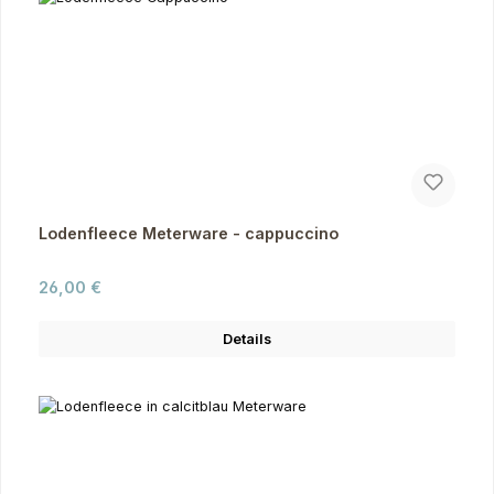
Lodenfleece Meterware - cappuccino
Regulärer Preis:
26,00 €
Details