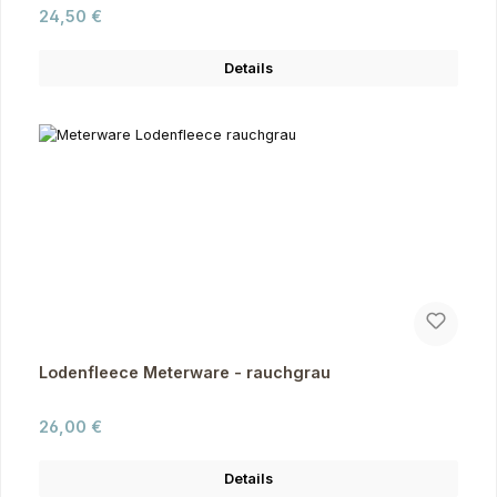
Regulärer Preis:
24,50 €
Details
Lodenfleece Meterware - rauchgrau
Regulärer Preis:
26,00 €
Details