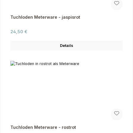
Tuchloden Meterware - jaspisrot
Regulärer Preis:
24,50 €
Details
Tuchloden Meterware - rostrot