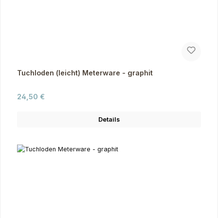
Tuchloden (leicht) Meterware - graphit
Regulärer Preis:
24,50 €
Details