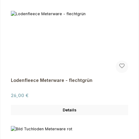
Lodenfleece Meterware - flechtgrün
Regulärer Preis:
26,00 €
Details