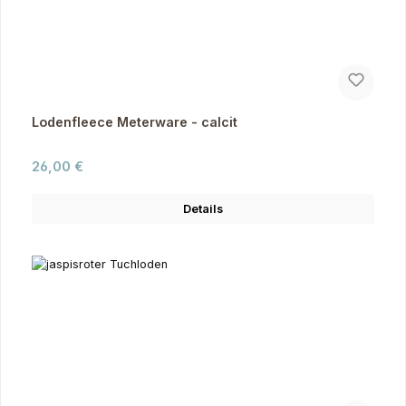
Lodenfleece Meterware - calcit
Regulärer Preis:
26,00 €
Details