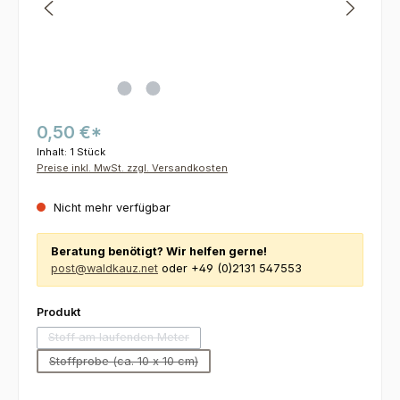
0,50 €*
Inhalt:
1 Stück
Preise inkl. MwSt. zzgl. Versandkosten
Nicht mehr verfügbar
Beratung benötigt? Wir helfen gerne!
post@waldkauz.net
oder +49 (0)2131 547553
auswählen
Produkt
Stoff am laufenden Meter
(Diese Option ist zurzeit nicht verfügbar.)
Stoffprobe (ca. 10 x 10 cm)
(Diese Option ist zurzeit nicht verfügbar.)