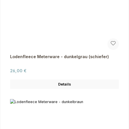
Lodenfleece Meterware - dunkelgrau (schiefer)
Regulärer Preis:
26,00 €
Details