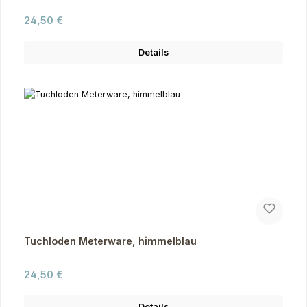
Regulärer Preis:
24,50 €
Details
Tuchloden Meterware, himmelblau
Regulärer Preis:
24,50 €
Details