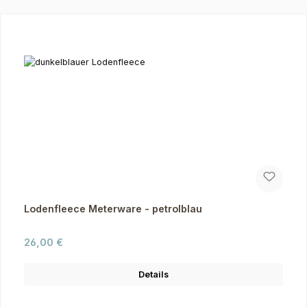
Produktgalerie überspringen
Lodenfleece Meterware - petrolblau
Regulärer Preis:
26,00 €
Details