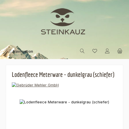
Zum Hauptinhalt springen
Navigation
Lodenfleece Meterware - dunkelgrau (schiefer)
Bildergalerie überspringen