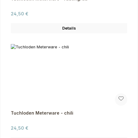
Regulärer Preis:
24,50 €
Details
Tuchloden Meterware - chili
Regulärer Preis:
24,50 €