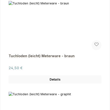
Tuchloden (leicht) Meterware - braun
Regulärer Preis:
24,50 €
Details