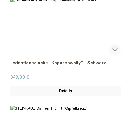
Lodenfleecejacke "Kapuzenwally" - Schwarz
Regulärer Preis:
349,00 €
Details