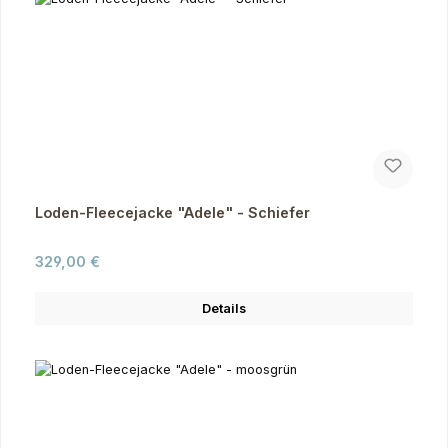
Loden-Fleecejacke "Adele" - Schiefer
Regulärer Preis:
329,00 €
Details