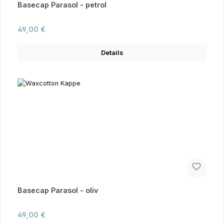
Basecap Parasol - petrol
Regulärer Preis:
49,00 €
Details
Basecap Parasol - oliv
Regulärer Preis:
49,00 €