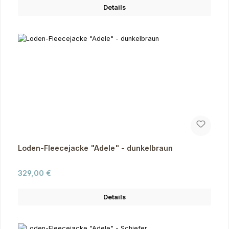
Details
Loden-Fleecejacke "Adele" - dunkelbraun
Regulärer Preis:
329,00 €
Details