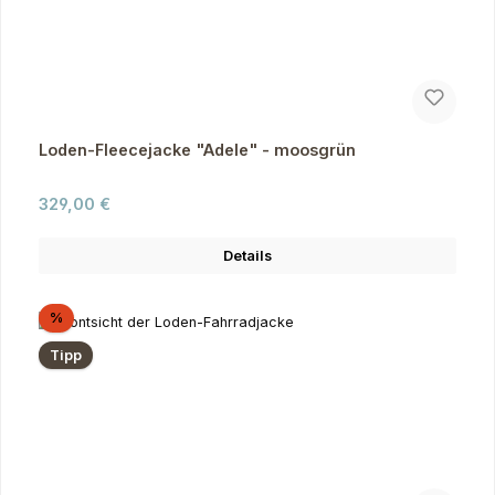
Loden-Fleecejacke "Adele" - moosgrün
Regulärer Preis:
329,00 €
Details
Rabatt
%
Tipp