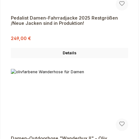
Pedalist Damen-Fahrradjacke 2025 Restgrößen
/Neue Jacken sind in Produktion!
Verkaufspreis:
Regulärer Preis:
249,00 €
Details
Damen-Outdoorhose "Wanderbux II" - Oliv