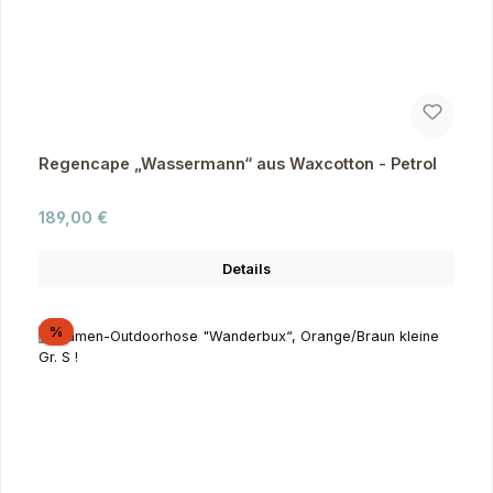
Regencape „Wassermann“ aus Waxcotton - Petrol
Regulärer Preis:
189,00 €
Details
Rabatt
%