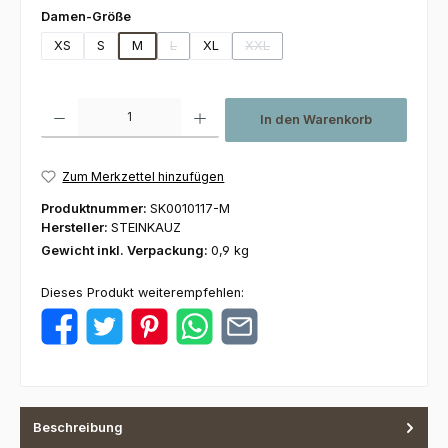
auswählen
Damen-Größe
XS
S
M
L
XL
XXL
(Diese Option ist zurzeit nicht verfügbar.)
(Diese Option ist zurzeit nicht verf
Produkt Anzahl: Gib den gewünschten Wert ein oder benutze die Schaltfl
In den Warenkorb
Zum Merkzettel hinzufügen
Produktnummer:
SK0010117-M
Hersteller:
STEINKAUZ
Gewicht inkl. Verpackung:
0,9 kg
Dieses Produkt weiterempfehlen:
Beschreibung