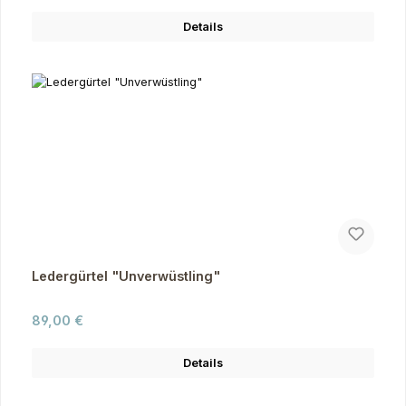
Details
Ledergürtel "Unverwüstling"
Regulärer Preis:
89,00 €
Details