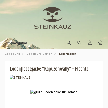
Zum Hauptinhalt springen
Navigation
Bekleidung
Bekleidung Damen
Lodenjacken
Lodenfleecejacke "Kapuzenwally" - Flechte
Bildergalerie überspringen