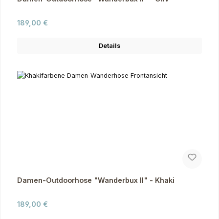
Regulärer Preis:
189,00 €
Details
Damen-Outdoorhose "Wanderbux II" - Khaki
Regulärer Preis:
189,00 €