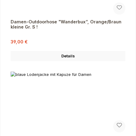
Damen-Outdoorhose "Wanderbux“, Orange/Braun
kleine Gr. S !
Verkaufspreis:
Regulärer Preis:
39,00 €
Details