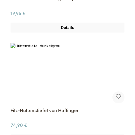
Regulärer Preis:
19,95 €
Details
Filz-Hüttenstiefel von Haflinger
Regulärer Preis:
74,90 €