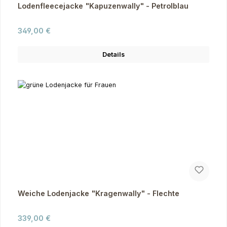
Lodenfleecejacke "Kapuzenwally" - Petrolblau
Regulärer Preis:
349,00 €
Details
Weiche Lodenjacke "Kragenwally" - Flechte
Regulärer Preis:
339,00 €