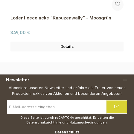
Lodenfleecejacke "Kapuzenwally" - Moosgrün
Regulärer Preis:
349,00 €
Details
Newsletter
Abonniere unseren Newsletter und erfahre als Erster von neuen
Produkten, exklusiven Aktionen und besonderen Angeboten!
E-
Mail-
Adresse
*
Diese Seite ist durch reCAPTCHA geschützt. Es gelten die
Datenschutzrichtlinie
und
Nutzungsbedingungen
.
Datenschutz