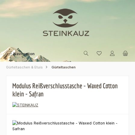
Zum Hauptinhalt springen
Navigation
Gürteltaschen & Etuis
Gürteltaschen
Modulus Reißverschlusstasche - Waxed Cotton
klein - Safran
Bildergalerie überspringen