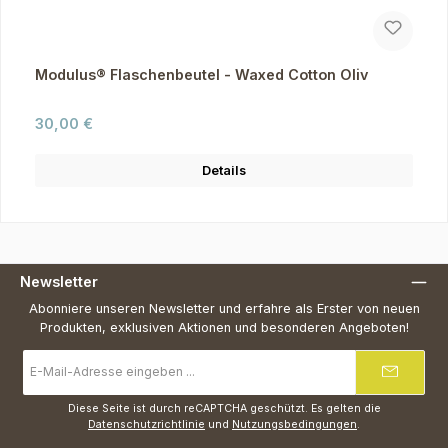
Modulus® Flaschenbeutel - Waxed Cotton Oliv
Regulärer Preis:
30,00 €
Details
Newsletter
Abonniere unseren Newsletter und erfahre als Erster von neuen
Produkten, exklusiven Aktionen und besonderen Angeboten!
E-
Mail-
Adresse
*
Diese Seite ist durch reCAPTCHA geschützt. Es gelten die
Datenschutzrichtlinie
und
Nutzungsbedingungen
.