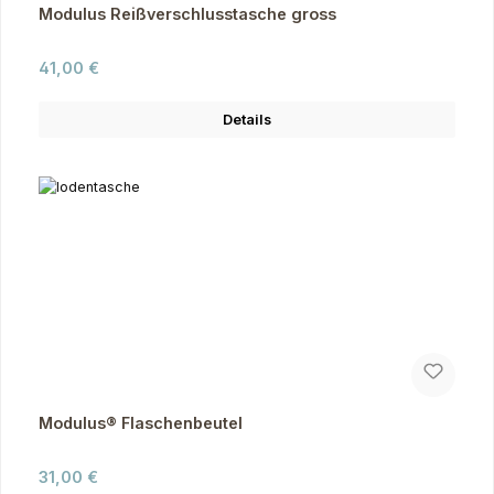
Modulus Reißverschlusstasche gross
Regulärer Preis:
41,00 €
Details
Modulus® Flaschenbeutel
Regulärer Preis:
31,00 €