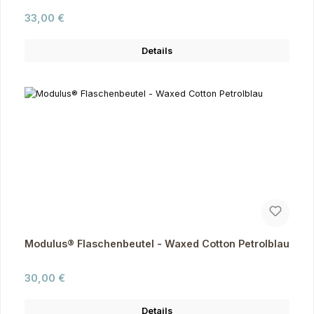
Regulärer Preis:
33,00 €
Details
Modulus® Flaschenbeutel - Waxed Cotton Petrolblau
Regulärer Preis:
30,00 €
Details