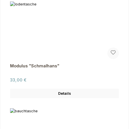
Modulus "Schmalhans"
Regulärer Preis:
33,00 €
Details