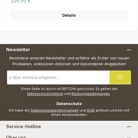
Regulärer Preis:
229,00 €
Details
Newsletter
Abonniere unseren Newsletter und erfahre als Erster von neuen
Produkten, exklusiven Aktionen und besonderen Angeboten!
E-
Mail-
Adresse
*
Diese Seite ist durch reCAPTCHA geschützt. Es gelten die
Datenschutzrichtlinie
und
Nutzungsbedingungen
.
Datenschutz
Ich habe die
Datenschutzbestimmungen
und
AGB
gelesen und bin mit
ihnen einverstanden.
Service-Hotline
Über uns