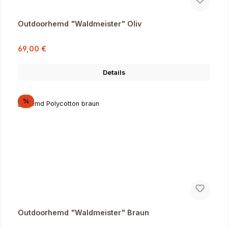
Outdoorhemd "Waldmeister" Oliv
Verkaufspreis:
Regulärer Preis:
69,00 €
Details
Rabatt
%
Outdoorhemd "Waldmeister" Braun