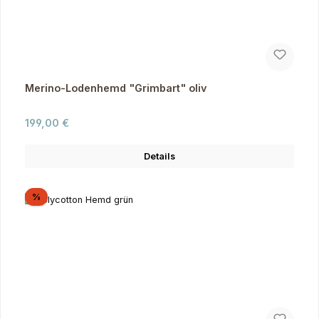
Merino-Lodenhemd "Grimbart" oliv
Regulärer Preis:
199,00 €
Details
Rabatt
%