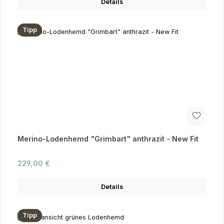
Details
Tipp
Merino-Lodenhemd "Grimbart" anthrazit - New Fit
Regulärer Preis:
229,00 €
Details
Tipp