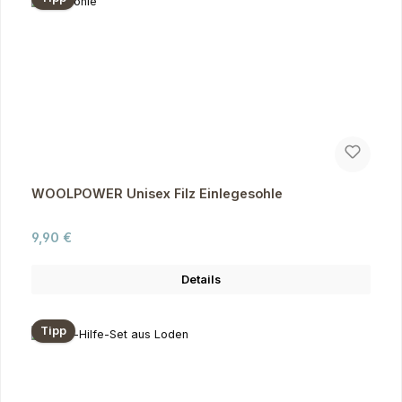
WOOLPOWER Unisex Filz Einlegesohle
Regulärer Preis:
9,90 €
Details
Tipp