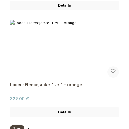
Details
Loden-Fleecejacke "Urs" - orange
Regulärer Preis:
329,00 €
Details
Tipp