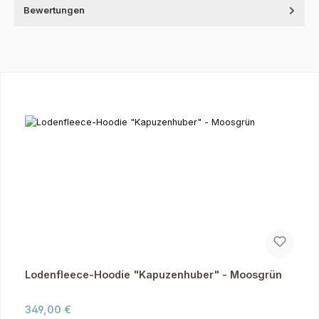
Bewertungen
Produktgalerie überspringen
Lodenfleece-Hoodie "Kapuzenhuber" - Moosgrün
Regulärer Preis:
349,00 €