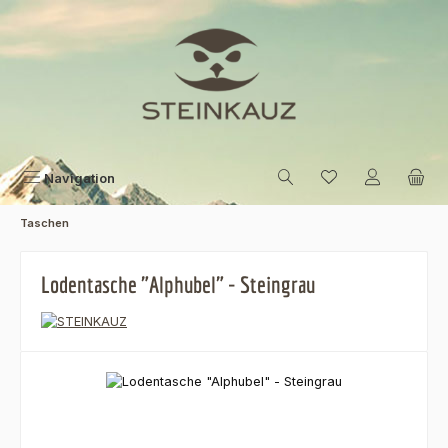
Zum Hauptinhalt springen
Navigation
Taschen
Lodentasche "Alphubel" - Steingrau
Bildergalerie überspringen