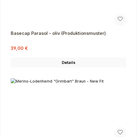
Basecap Parasol - oliv (Produktionsmuster)
Verkaufspreis:
Regulärer Preis:
39,00 €
Details