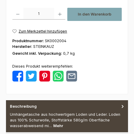
Produkt Anzahl: Gib den gewünschten Wert ein oder benutze die Schaltfl
In den Warenkorb
Zum Merkzettel hinzufügen
Produktnummer:
SK0002004
Hersteller:
STEINKAUZ
Gewicht inkl. Verpackung:
0,7 kg
Dieses Produkt weiterempfehlen:
Beschreibung
Umhängetasche aus hochwertigem Loden und Leder. Loden
aus 100% Schurwolle, Stoffstärke 580g/m Oberfläche
wasserabweisend mi…
Mehr