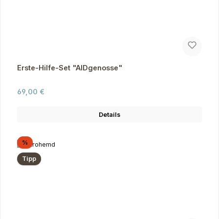
Erste-Hilfe-Set "AIDgenosse"
Regulärer Preis:
69,00 €
Details
Rabatt
%
Tipp