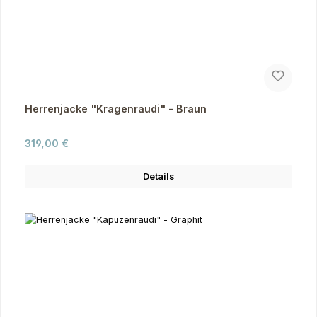
Herrenjacke "Kragenraudi" - Braun
Regulärer Preis:
319,00 €
Details