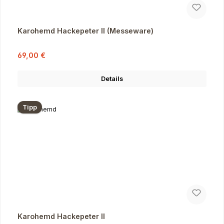
Karohemd Hackepeter II (Messeware)
Verkaufspreis:
Regulärer Preis:
69,00 €
Details
Tipp
Karohemd Hackepeter II