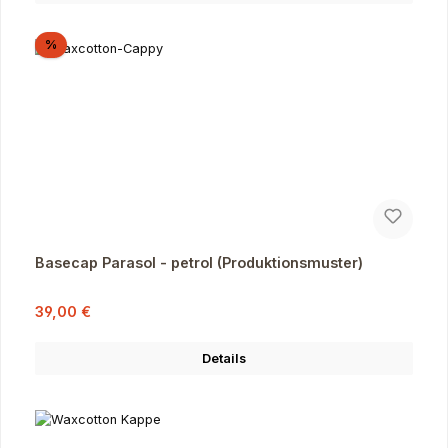
Rabatt
%
Basecap Parasol - petrol (Produktionsmuster)
Verkaufspreis:
Regulärer Preis:
39,00 €
Details