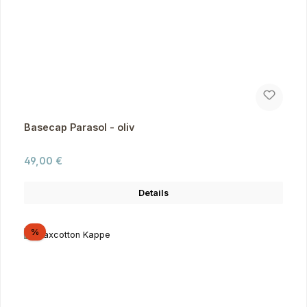
Basecap Parasol - oliv
Regulärer Preis:
49,00 €
Details
Rabatt
%