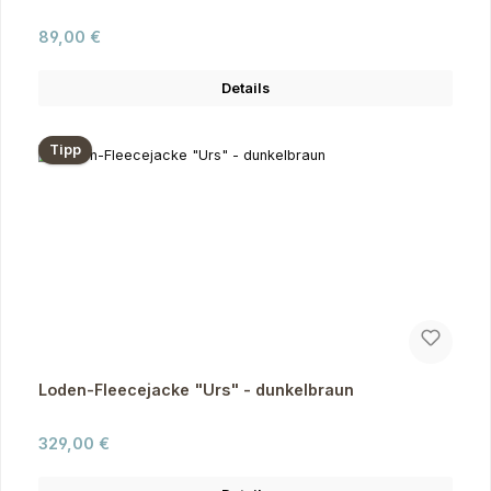
Regulärer Preis:
89,00 €
Details
Tipp
Loden-Fleecejacke "Urs" - dunkelbraun
Regulärer Preis:
329,00 €