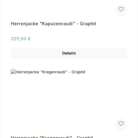
Herrenjacke "Kapuzenraudi" - Graphit
Regulärer Preis:
329,00 €
Details
Herrenjacke "Kragenraudi" - Graphit