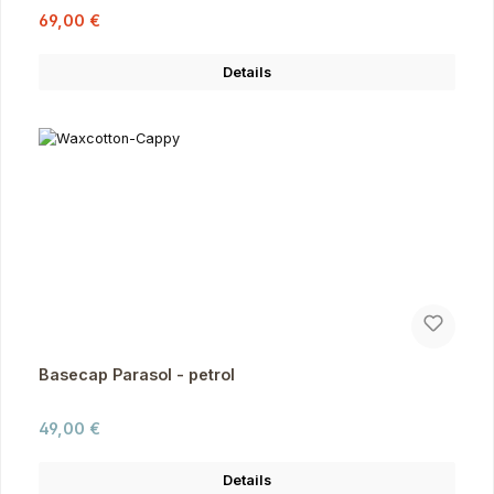
Verkaufspreis:
Regulärer Preis:
69,00 €
Details
Basecap Parasol - petrol
Regulärer Preis:
49,00 €
Details