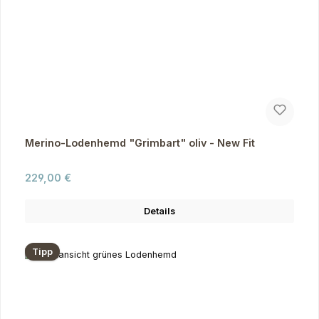
Merino-Lodenhemd "Grimbart" oliv - New Fit
Regulärer Preis:
229,00 €
Details
Tipp