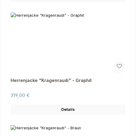
Herrenjacke "Kragenraudi" - Graphit
Regulärer Preis:
319,00 €
Details