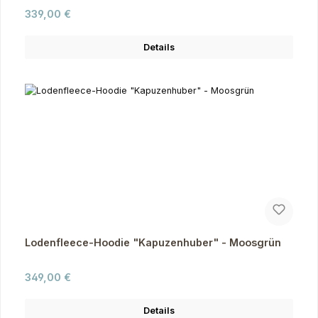
Regulärer Preis:
339,00 €
Details
Lodenfleece-Hoodie "Kapuzenhuber" - Moosgrün
Regulärer Preis:
349,00 €
Details