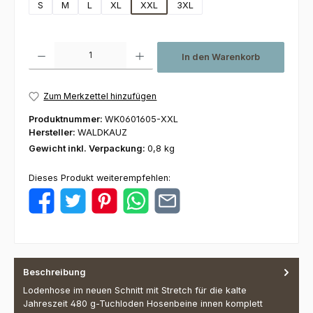
S
M
L
XL
XXL
3XL
Produkt Anzahl: Gib den gewünschten Wert ein oder benutze die Schaltfl
In den Warenkorb
Zum Merkzettel hinzufügen
Produktnummer:
WK0601605-XXL
Hersteller:
WALDKAUZ
Gewicht inkl. Verpackung:
0,8 kg
Dieses Produkt weiterempfehlen:
Beschreibung
Lodenhose im neuen Schnitt mit Stretch für die kalte
Jahreszeit 480 g-Tuchloden Hosenbeine innen komplett