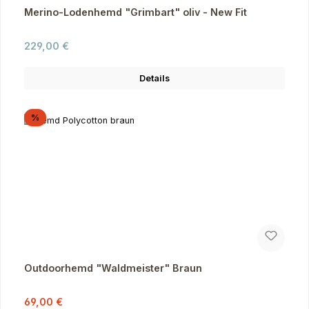
Merino-Lodenhemd "Grimbart" oliv - New Fit
Regulärer Preis:
229,00 €
Details
Rabatt
%
Outdoorhemd "Waldmeister" Braun
Verkaufspreis:
Regulärer Preis:
69,00 €