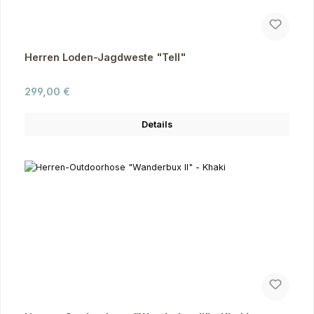
Herren Loden-Jagdweste "Tell"
Regulärer Preis:
299,00 €
Details