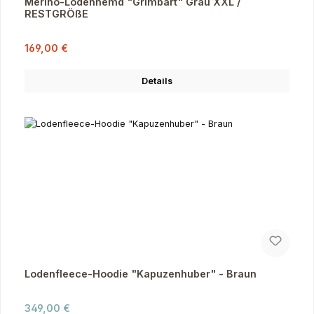
Merino-Lodenhemd "Grimbart" Grau XXL /
RESTGRÖßE
Verkaufspreis:
Regulärer Preis:
169,00 €
Details
Lodenfleece-Hoodie "Kapuzenhuber" - Braun
Regulärer Preis:
349,00 €