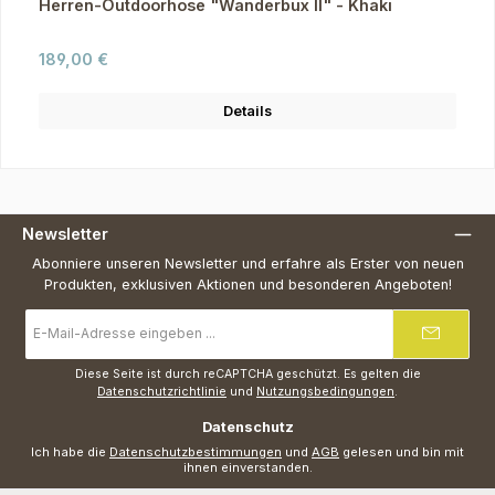
Herren-Outdoorhose "Wanderbux II" - Khaki
Regulärer Preis:
189,00 €
Details
Newsletter
Abonniere unseren Newsletter und erfahre als Erster von neuen
Produkten, exklusiven Aktionen und besonderen Angeboten!
E-
Mail-
Adresse
*
Diese Seite ist durch reCAPTCHA geschützt. Es gelten die
Datenschutzrichtlinie
und
Nutzungsbedingungen
.
Datenschutz
Ich habe die
Datenschutzbestimmungen
und
AGB
gelesen und bin mit
ihnen einverstanden.