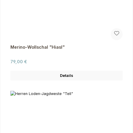
Merino-Wollschal "Hiasl"
Regulärer Preis:
79,00 €
Details