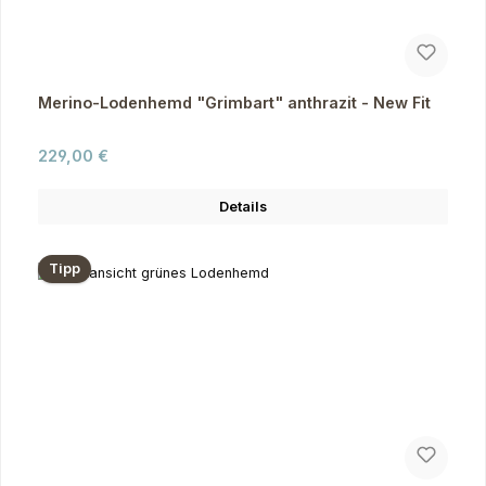
Merino-Lodenhemd "Grimbart" anthrazit - New Fit
Regulärer Preis:
229,00 €
Details
Tipp