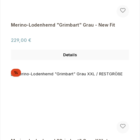
Merino-Lodenhemd "Grimbart" Grau - New Fit
Regulärer Preis:
229,00 €
Details
Rabatt
%