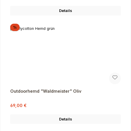
Details
Rabatt
%
Outdoorhemd "Waldmeister" Oliv
Verkaufspreis:
Regulärer Preis:
69,00 €
Details