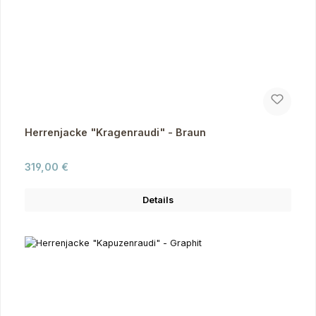
Herrenjacke "Kragenraudi" - Braun
Regulärer Preis:
319,00 €
Details