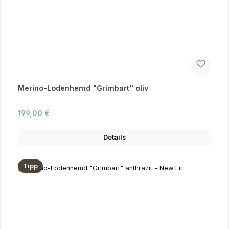
Merino-Lodenhemd "Grimbart" oliv
Regulärer Preis:
199,00 €
Details
Tipp