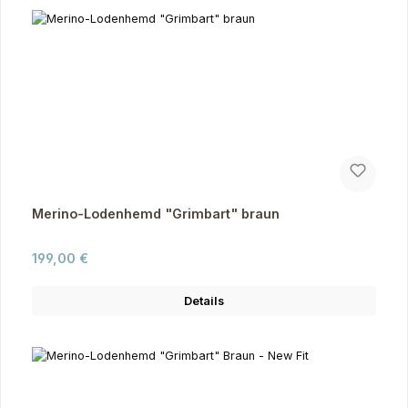
Merino-Lodenhemd "Grimbart" braun
Regulärer Preis:
199,00 €
Details