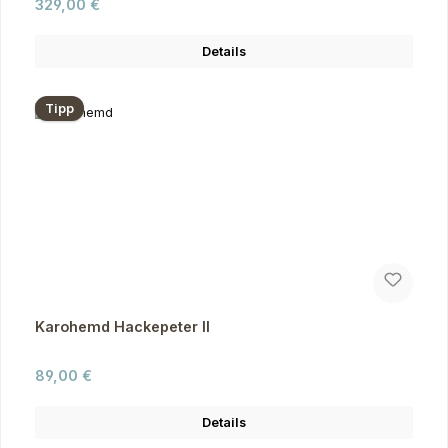
Regulärer Preis:
329,00 €
Details
Tipp
Karohemd Hackepeter II
Regulärer Preis:
89,00 €
Details