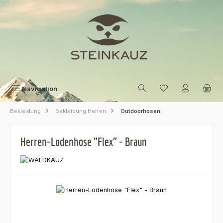
Zum Hauptinhalt springen
Navigation
Bekleidung
Bekleidung Herren
Outdoorhosen
Herren-Lodenhose "Flex" - Braun
Bildergalerie überspringen