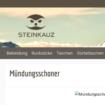
m Hauptinhalt springen
Zur Suche springen
Zur Hauptnavigation springen
Bekleidung
Rucksäcke
Taschen
Gürteltaschen 
Mündungsschoner
Bildergalerie überspringen