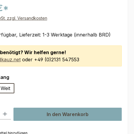
€*
wSt. zzgl. Versandkosten
fügbar, Lieferzeit: 1-3 Werktage (innerhalb BRD)
benötigt? Wir helfen gerne!
kauz.net
oder +49 (0)2131 547553
auswählen
fang
Weit
l: Gib den gewünschten Wert ein oder benutze die Schaltflächen um
In den Warenkorb
ttel hinzufügen