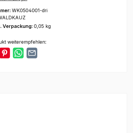
mmer:
WK0504001-dri
WALDKAUZ
l. Verpackung:
0,05 kg
ukt weiterempfehlen: