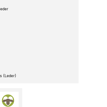
leder
gs (Leder)