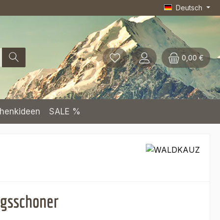
Deutsch
0,00 €
henkideen
SALE %
gsschoner