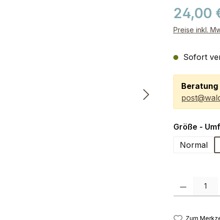
24,00 
Preise inkl. M
Sofort ver
Beratung 
post@wald
Größe - Um
Normal
Produkt Anzah
Zum Merkze