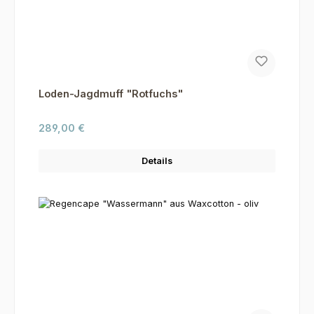
Loden-Jagdmuff "Rotfuchs"
Regulärer Preis:
289,00 €
Details