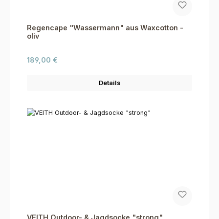
Regencape "Wassermann" aus Waxcotton -
oliv
Regulärer Preis:
189,00 €
Details
VEITH Outdoor- & Jagdsocke "strong"