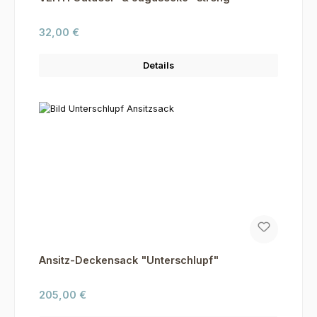
Regulärer Preis:
32,00 €
Details
Ansitz-Deckensack "Unterschlupf"
Regulärer Preis:
205,00 €