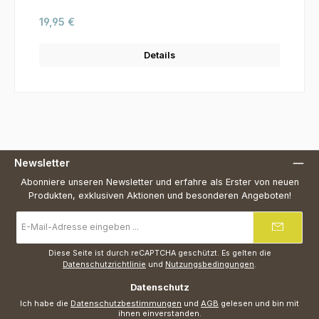
Regulärer Preis:
19,95 €
Details
Newsletter
Abonniere unseren Newsletter und erfahre als Erster von neuen
Produkten, exklusiven Aktionen und besonderen Angeboten!
E-
Mail-
Adresse
*
Diese Seite ist durch reCAPTCHA geschützt. Es gelten die
Datenschutzrichtlinie
und
Nutzungsbedingungen
.
Datenschutz
Ich habe die
Datenschutzbestimmungen
und
AGB
gelesen und bin mit
ihnen einverstanden.