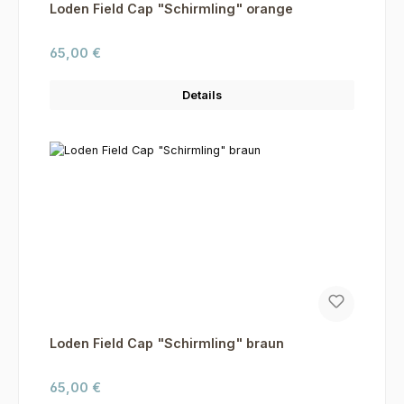
Loden Field Cap "Schirmling" orange
Regulärer Preis:
65,00 €
Details
Loden Field Cap "Schirmling" braun
Regulärer Preis:
65,00 €