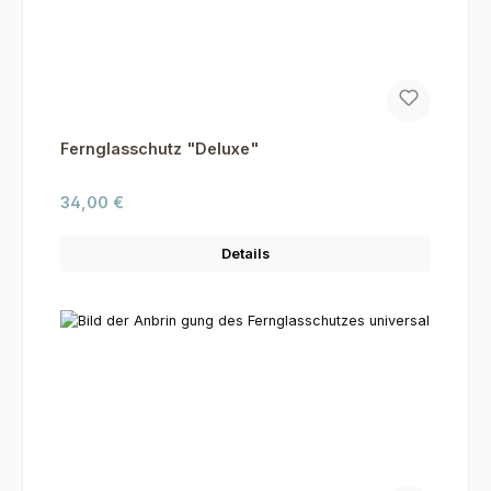
Fernglasschutz "Deluxe"
Regulärer Preis:
34,00 €
Details