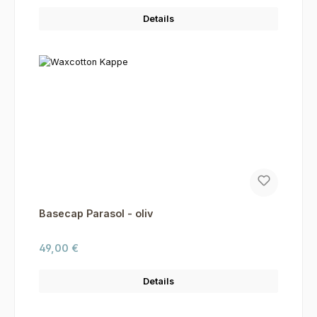
Details
Basecap Parasol - oliv
Regulärer Preis:
49,00 €
Details