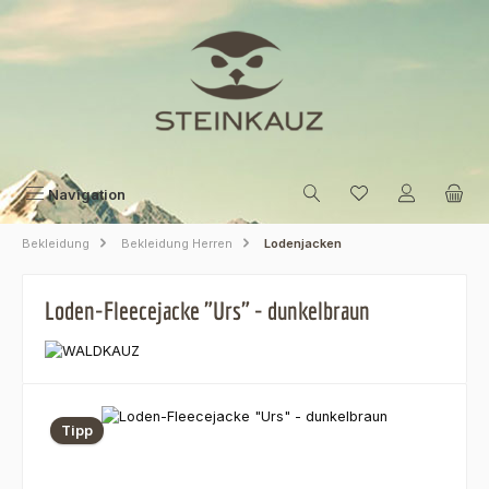
Zum Hauptinhalt springen
Navigation
Bekleidung
Bekleidung Herren
Lodenjacken
Loden-Fleecejacke "Urs" - dunkelbraun
Bildergalerie überspringen
Tipp