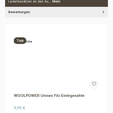
Lederbesätzen an den Au…
Mehr
Bewertungen
Produktgalerie überspringen
Tipp
WOOLPOWER Unisex Filz Einlegesohle
Regulärer Preis:
9,90 €