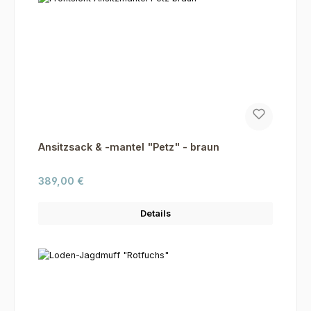
Ansitzsack & -mantel "Petz" - braun
Regulärer Preis:
389,00 €
Details