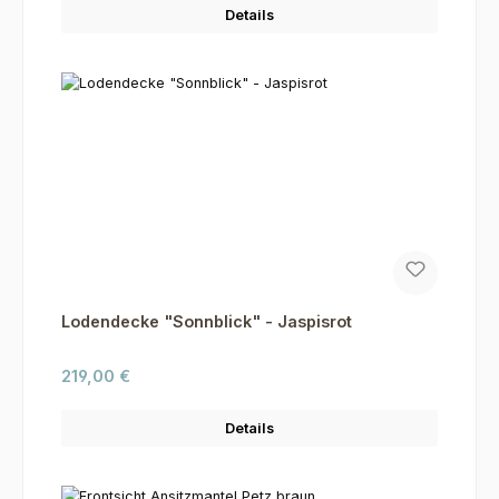
Details
Lodendecke "Sonnblick" - Jaspisrot
Regulärer Preis:
219,00 €
Details