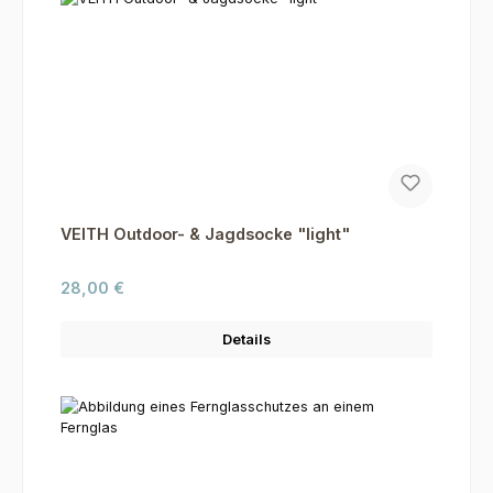
VEITH Outdoor- & Jagdsocke "light"
Regulärer Preis:
28,00 €
Details