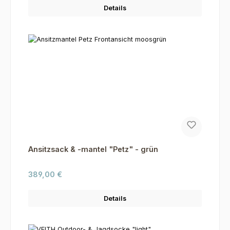
Details
Ansitzsack & -mantel "Petz" - grün
Regulärer Preis:
389,00 €
Details