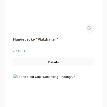
Hundedecke "Platzhalter"
Regulärer Preis:
67,00 €
Details