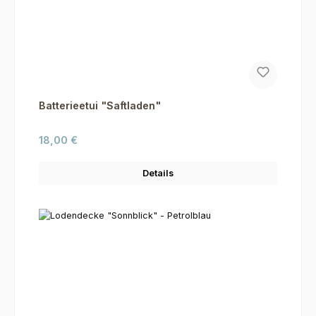
Batterieetui "Saftladen"
Regulärer Preis:
18,00 €
Details