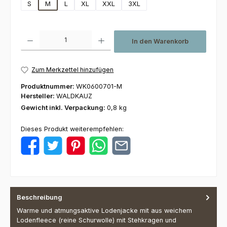
S
M
L
XL
XXL
3XL
Produkt Anzahl: Gib den gewünschten Wert ein oder benutze die Schaltfl
In den Warenkorb
Zum Merkzettel hinzufügen
Produktnummer:
WK0600701-M
Hersteller:
WALDKAUZ
Gewicht inkl. Verpackung:
0,8 kg
Dieses Produkt weiterempfehlen:
Beschreibung
Warme und atmungsaktive Lodenjacke mit aus weichem
Lodenfleece (reine Schurwolle) mit Stehkragen und