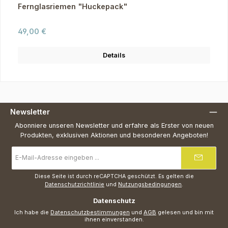
Fernglasriemen "Huckepack"
Regulärer Preis:
49,00 €
Details
Newsletter
Abonniere unseren Newsletter und erfahre als Erster von neuen
Produkten, exklusiven Aktionen und besonderen Angeboten!
E-
Mail-
Adresse
*
Diese Seite ist durch reCAPTCHA geschützt. Es gelten die
Datenschutzrichtlinie
und
Nutzungsbedingungen
.
Datenschutz
Ich habe die
Datenschutzbestimmungen
und
AGB
gelesen und bin mit
ihnen einverstanden.