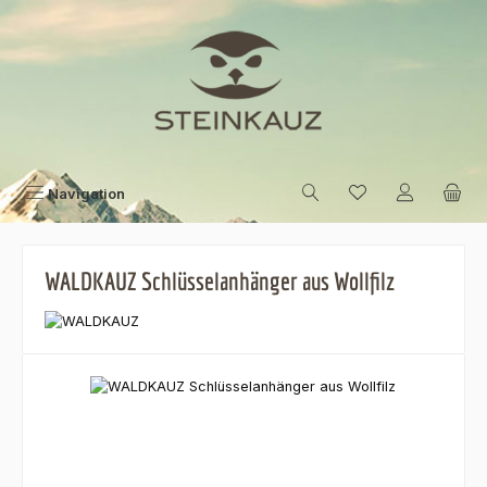
Zum Hauptinhalt springen
Navigation
WALDKAUZ Schlüsselanhänger aus Wollfilz
Bildergalerie überspringen