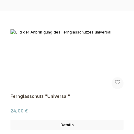
Produktgalerie überspringen
Fernglasschutz "Universal"
Regulärer Preis:
24,00 €
Details