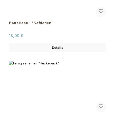
Batterieetui "Saftladen"
Regulärer Preis:
18,00 €
Details