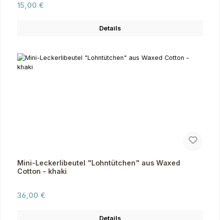
Regulärer Preis:
15,00 €
Details
Mini-Leckerlibeutel "Lohntütchen" aus Waxed
Cotton - khaki
Regulärer Preis:
36,00 €
Details