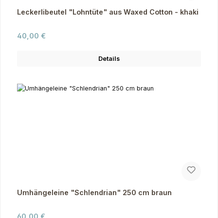
Leckerlibeutel "Lohntüte" aus Waxed Cotton - khaki
Regulärer Preis:
40,00 €
Details
Umhängeleine "Schlendrian" 250 cm braun
Regulärer Preis:
60,00 €