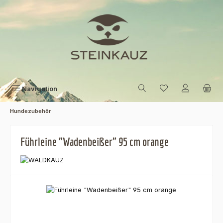
Zum Hauptinhalt springen
Navigation
Hundezubehör
Führleine "Wadenbeißer" 95 cm orange
Bildergalerie überspringen