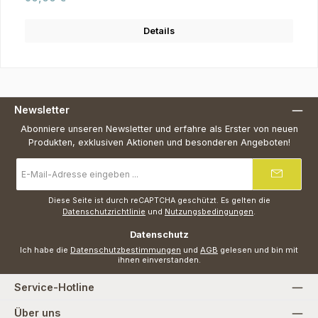
Details
Newsletter
Abonniere unseren Newsletter und erfahre als Erster von neuen
Produkten, exklusiven Aktionen und besonderen Angeboten!
E-
Mail-
Adresse
*
Diese Seite ist durch reCAPTCHA geschützt. Es gelten die
Datenschutzrichtlinie
und
Nutzungsbedingungen
.
Datenschutz
Ich habe die
Datenschutzbestimmungen
und
AGB
gelesen und bin mit
ihnen einverstanden.
Service-Hotline
Über uns