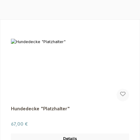
Produktgalerie überspringen
Hundedecke "Platzhalter"
Regulärer Preis:
67,00 €
Details