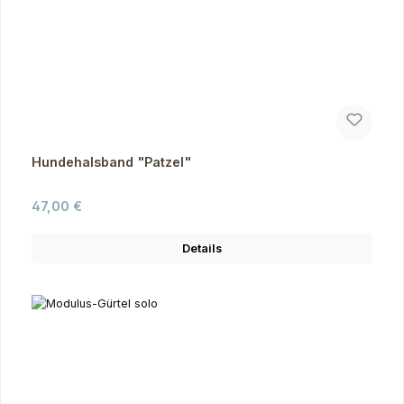
Hundehalsband "Patzel"
Regulärer Preis:
47,00 €
Details