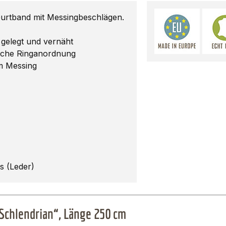
Gurtband mit Messingbeschlägen.
 gelegt und vernäht
ische Ringanordnung
m Messing
gs (Leder)
Schlendrian“, Länge 250 cm