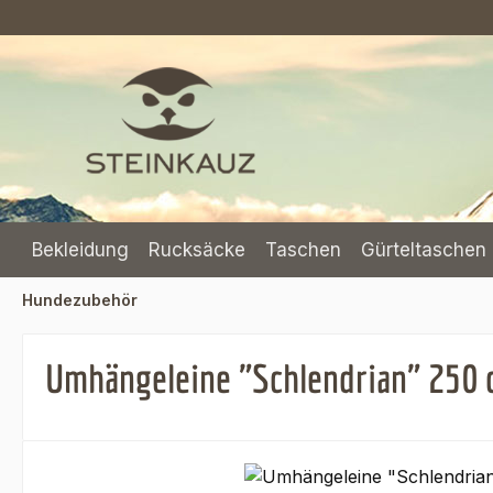
m Hauptinhalt springen
Zur Suche springen
Zur Hauptnavigation springen
Bekleidung
Rucksäcke
Taschen
Gürteltaschen 
Hundezubehör
Umhängeleine "Schlendrian" 250 
Bildergalerie überspringen