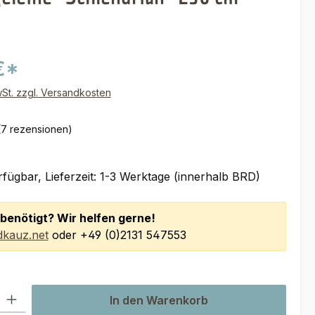
€*
wSt. zzgl. Versandkosten
(7 rezensionen)
fügbar, Lieferzeit: 1-3 Werktage (innerhalb BRD)
benötigt? Wir helfen gerne!
kauz.net
oder +49 (0)2131 547553
l: Gib den gewünschten Wert ein oder benutze die Schaltflächen um
In den Warenkorb