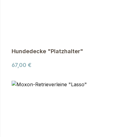
Hundedecke "Platzhalter"
Regulärer Preis:
67,00 €