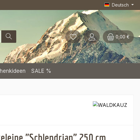
Deutsch
0,00 €
henkideen
SALE %
leine "Schlendrian" 250 cm