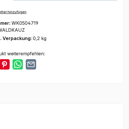
ttel hinzufügen
mmer:
WK0504719
WALDKAUZ
l. Verpackung:
0,2 kg
ukt weiterempfehlen: