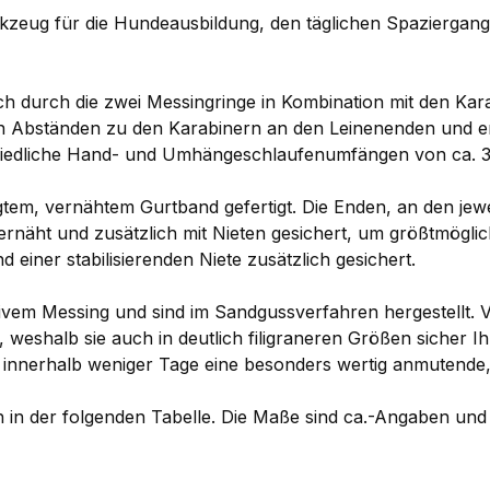
kzeug für die Hundeausbildung, den täglichen Spaziergang 
sich durch die zwei Messingringe in Kombination mit den 
ichen Abständen zu den Karabinern an den Leinenenden und 
hiedliche Hand- und Umhängeschlaufenumfängen von ca. 35
em, vernähtem Gurtband gefertigt. Die Enden, an den jeweil
ernäht und zusätzlich mit Nieten gesichert, um größtmöglic
 einer stabilisierenden Niete zusätzlich gesichert.
vem Messing und sind im Sandgussverfahren hergestellt. Vo
 weshalb sie auch in deutlich filigraneren Größen sicher Ihr
nnerhalb weniger Tage eine besonders wertig anmutende,
ch in der folgenden Tabelle. Die Maße sind ca.-Angaben un