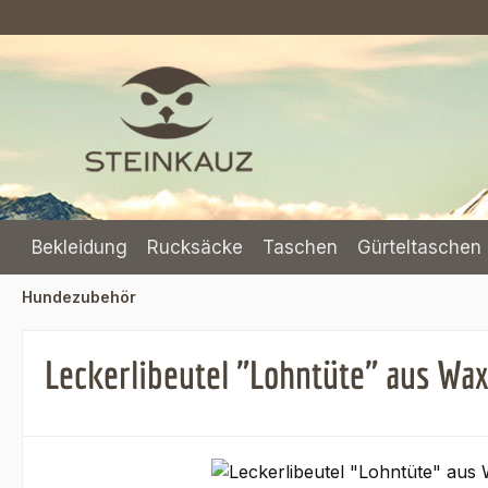
m Hauptinhalt springen
Zur Suche springen
Zur Hauptnavigation springen
Bekleidung
Rucksäcke
Taschen
Gürteltaschen 
Hundezubehör
Leckerlibeutel "Lohntüte" aus Wax
Bildergalerie überspringen