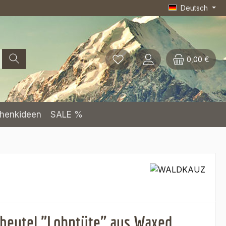
Deutsch
0,00 €
henkideen
SALE %
ibeutel "Lohntüte" aus Waxed