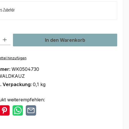
es Zubehör
l: Gib den gewünschten Wert ein oder benutze die Schaltflächen um
In den Warenkorb
ttel hinzufügen
mmer:
WK0504730
WALDKAUZ
l. Verpackung:
0,1 kg
ukt weiterempfehlen: