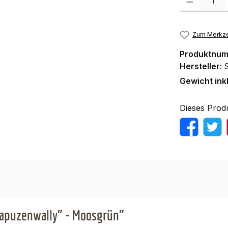
Zum Merkze
Produktnu
Hersteller:
Gewicht ink
Dieses Prod
Kapuzenwally" - Moosgrün"