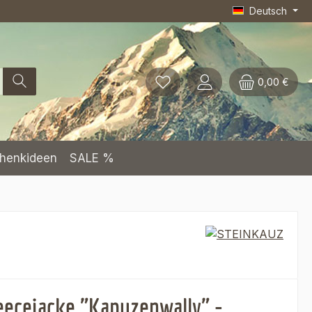
Deutsch
0,00 €
henkideen
SALE %
eecejacke "Kapuzenwally" -