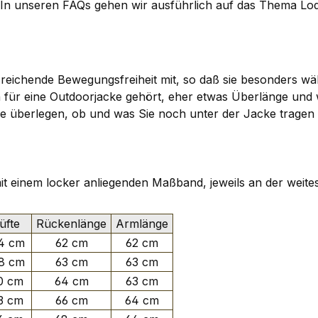
. In unseren
FAQs
gehen wir ausführlich auf das Thema Lod
reichende Bewegungsfreiheit mit, so daß sie besonders wäh
ch für eine Outdoorjacke gehört, eher etwas Überlänge un
n. Sie überlegen, ob und was Sie noch unter der Jacke tra
 mit einem locker anliegenden Maßband, jeweils an der weite
fte
Rückenlänge
Armlänge
4 cm
62 cm
62 cm
8 cm
63 cm
63 cm
0 cm
64 cm
63 cm
3 cm
66 cm
64 cm