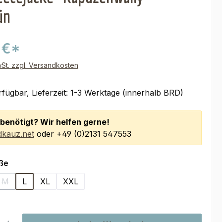
ün
 €*
wSt. zzgl. Versandkosten
fügbar, Lieferzeit: 1-3 Werktage (innerhalb BRD)
benötigt? Wir helfen gerne!
kauz.net
oder +49 (0)2131 547553
auswählen
ße
M
L
XL
XXL
(Diese Option ist zurzeit nicht verfügbar.)
l: Gib den gewünschten Wert ein oder benutze die Schaltflächen um