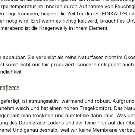
e Körpertemperatur im Inneren durch Aufnahme von Feuchtigk
n Tage kommen, beginnt die Zeit für den STEINKAUZ-Lodenfl
r nötig wird. Erst wenn es richtig kalt wird, braucht es U
erabend ist die Kragenwally in ihrem Element.
 abbaubar. Sie verbleibt als reine Naturfaser nicht im Ök
st somit nicht nur fair produziert, sondern entspricht auch
dlichkeit.
enfleece
efertigt, ist atmungsaktiv, wärmend und robust. Aufgrund 
enehm weich und hat einen hohen Tragekomfort. Das Naturp
gen läßt man trocknen und bürstet sie dann raus. Was un
bung des Doubleface-Lodens und der feine Flor auf der Ob
ane! Und genau deshalb, weil wir keine Membrane verbau