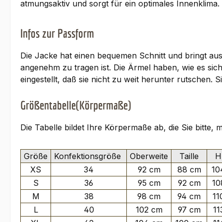
atmungsaktiv und sorgt für ein optimales Innenklima
Infos zur Passform
Die Jacke hat einen bequemen Schnitt und bringt aus
angenehm zu tragen ist. Die Ärmel haben, wie es si
eingestellt, daß sie nicht zu weit herunter rutsche
Größentabelle(Körpermaße)
Die Tabelle bildet Ihre Körpermaße ab, die Sie bitte,
Größe
Konfektionsgröße
Oberweite
Taille
Hü
XS
34
92 cm
88 cm
10
S
36
95 cm
92 cm
10
M
38
98 cm
94 cm
11
L
40
102 cm
97 cm
11