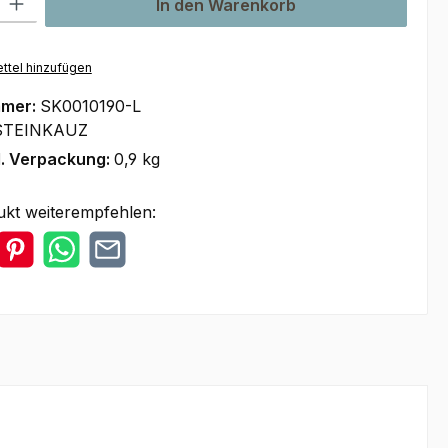
In den Warenkorb
ttel hinzufügen
mmer:
SK0010190-L
STEINKAUZ
l. Verpackung:
0,9 kg
ukt weiterempfehlen: