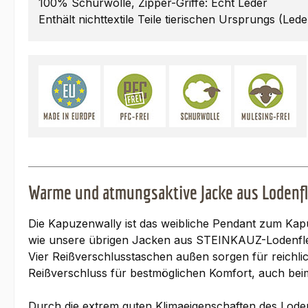
100% Schurwolle, Zipper-Griffe: Echt Leder
Enthält nichttextile Teile tierischen Ursprungs (Lede
Warme und atmungsaktive Jacke aus Lodenf
Die Kapuzenwally ist das weibliche Pendant zum Kapu
wie unsere übrigen Jacken aus STEINKAUZ-Lodenfleec
Vier Reißverschlusstaschen außen sorgen für reichl
Reißverschluss für bestmöglichen Komfort, auch bei
Durch die extrem guten Klimaeigenschaften des Loden