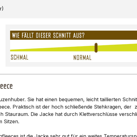
r)
leece
zenhuber. Sie hat einen bequemen, leicht taillierten Schn
e. Praktisch ist der hoch schließende Stehkragen, der z
ich Stauraum. Die Jacke hat durch Klettverschlüsse vers
m Sitzen.
fleeces ist die Jacke sehr gut für ein weites Temperatur