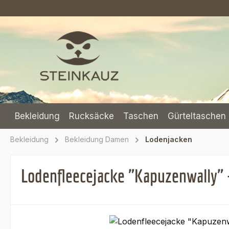
m Hauptinhalt springen
Zur Suche springen
Zur Hauptnavigation springen
Bekleidung
Rucksäcke
Taschen
Gürteltaschen 
Bekleidung
Bekleidung Damen
Lodenjacken
Lodenfleecejacke "Kapuzenwally"
Bildergalerie überspringen