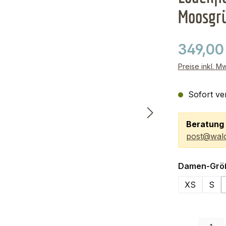
Moosgr
349,00
Preise inkl. M
Sofort ver
Beratung 
post@wald
Damen-Grö
XS
S
Produkt Anzah