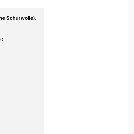
e Schurwolle).
00