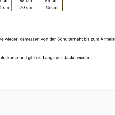
6 cm
68 cm
64 cm
4 cm
70 cm
65 cm
cke wieder, gemessen von der Schulternaht bis zum Ärmel
terkante und gibt die Länge der Jacke wieder.