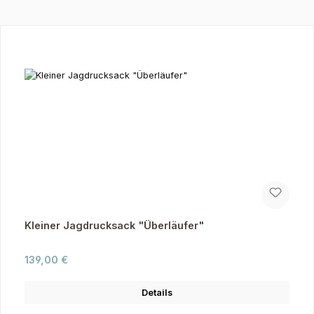
Produktgalerie überspringen
Kleiner Jagdrucksack "Überläufer"
Regulärer Preis:
139,00 €
Details