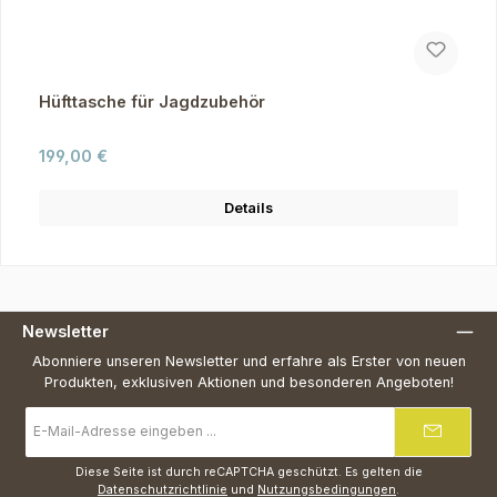
Hüfttasche für Jagdzubehör
Regulärer Preis:
199,00 €
Details
Newsletter
Abonniere unseren Newsletter und erfahre als Erster von neuen
Produkten, exklusiven Aktionen und besonderen Angeboten!
E-
Mail-
Adresse
*
Diese Seite ist durch reCAPTCHA geschützt. Es gelten die
Datenschutzrichtlinie
und
Nutzungsbedingungen
.