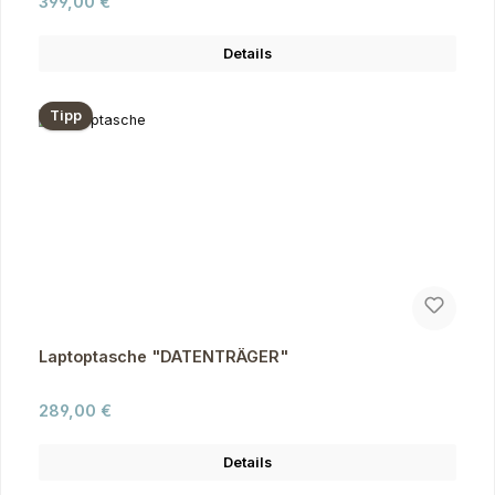
Regulärer Preis:
399,00 €
Details
Tipp
Laptoptasche "DATENTRÄGER"
Regulärer Preis:
289,00 €
Details