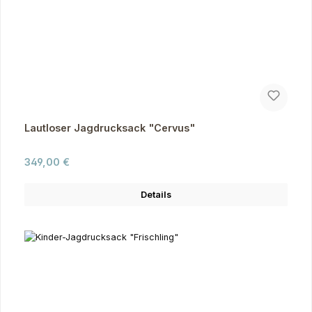
Lautloser Jagdrucksack "Cervus"
Regulärer Preis:
349,00 €
Details