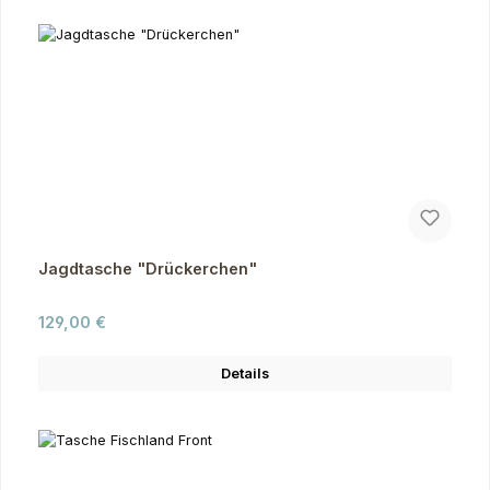
Jagdtasche "Drückerchen"
Regulärer Preis:
129,00 €
Details