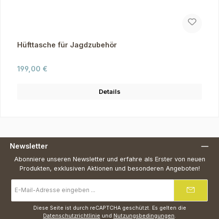
Hüfttasche für Jagdzubehör
Regulärer Preis:
199,00 €
Details
Newsletter
Abonniere unseren Newsletter und erfahre als Erster von neuen
Produkten, exklusiven Aktionen und besonderen Angeboten!
E-
Mail-
Adresse
*
Diese Seite ist durch reCAPTCHA geschützt. Es gelten die
Datenschutzrichtlinie
und
Nutzungsbedingungen
.