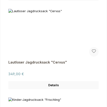
Lautloser Jagdrucksack "Cervus"
Regulärer Preis:
349,00 €
Details