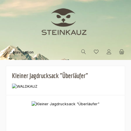
Zum Hauptinhalt springen
Navigation
Kleiner Jagdrucksack "Überläufer"
Bildergalerie überspringen