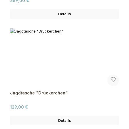
Regulärer Preis:
289,00 €
Details
Jagdtasche "Drückerchen"
Regulärer Preis:
129,00 €
Details