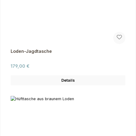
Loden-Jagdtasche
Regulärer Preis:
179,00 €
Details