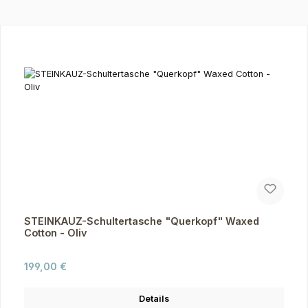
Produktgalerie überspringen
STEINKAUZ-Schultertasche "Querkopf" Waxed
Cotton - Oliv
Regulärer Preis:
199,00 €
Details