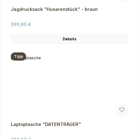
Jagdrucksack "Husarenstück" - braun
Regulärer Preis:
399,00 €
Details
Tipp
Laptoptasche "DATENTRÄGER"