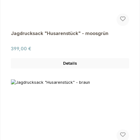
Jagdrucksack "Husarenstück" - moosgrün
Regulärer Preis:
399,00 €
Details