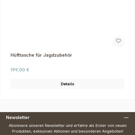
Hüfttasche für Jagdzubehör
Regulärer Preis:
199,00 €
Details
Newsletter
Abonniere unseren Newsletter und erfahre als Erster von neuen
Produkten, exklusiven Aktionen und besonderen Angeboten!