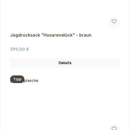
Jagdrucksack "Husarenstück" - braun
Regulärer Preis:
399,00 €
Details
Tipp