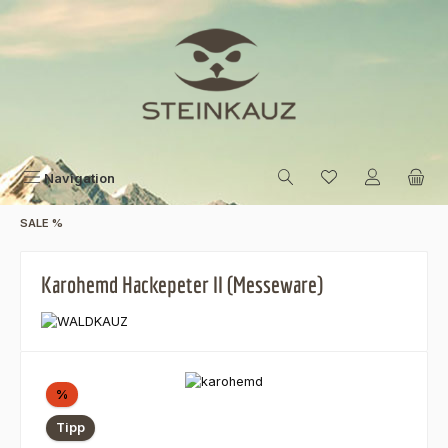
Zum Hauptinhalt springen
Navigation
SALE %
Karohemd Hackepeter II (Messeware)
Bildergalerie überspringen
Rabatt
%
Tipp