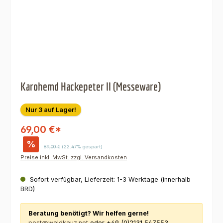
Karohemd Hackepeter II (Messeware)
Nur 3 auf Lager!
69,00 €*
%
Regulärer Preis:
89,00 €
(22.47% gespart)
Preise inkl. MwSt. zzgl. Versandkosten
Sofort verfügbar, Lieferzeit: 1-3 Werktage (innerhalb
BRD)
Beratung benötigt? Wir helfen gerne!
post@waldkauz.net
oder +49 (0)2131 547553