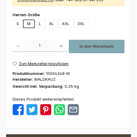
auswählen
Herren-Größe
S
M
L
XL
XXL
3XL
Produkt Anzahl: Gib den gewünschten Wert ein oder benutze die Schaltfl
In den Warenkorb
Zum Merkzettel hinzufügen
Produktnummer:
10004348-M
Hersteller:
WALDKAUZ
Gewicht inkl. Verpackung:
0,35 kg
Dieses Produkt weiterempfehlen: