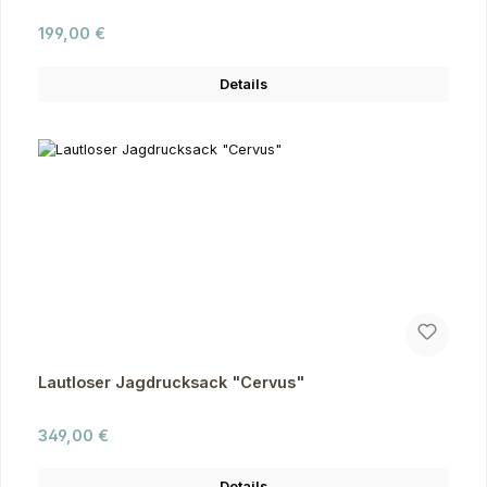
Regulärer Preis:
199,00 €
Details
Lautloser Jagdrucksack "Cervus"
Regulärer Preis:
349,00 €
Details