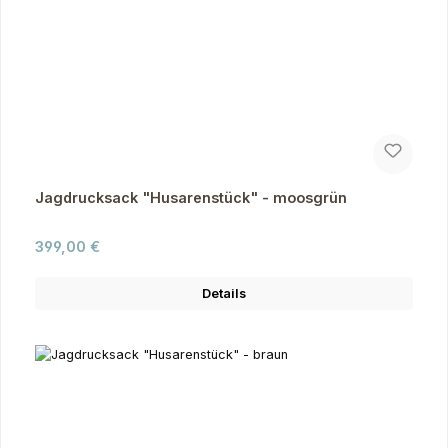
Jagdrucksack "Husarenstück" - moosgrün
Regulärer Preis:
399,00 €
Details