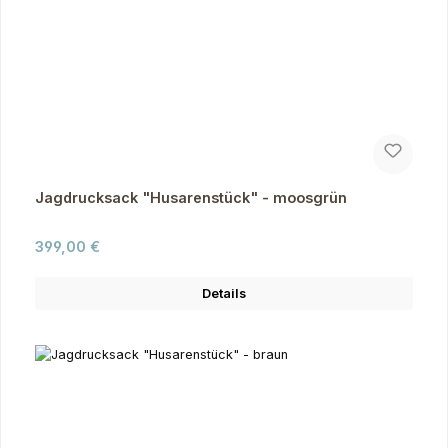
Jagdrucksack "Husarenstück" - moosgrün
Regulärer Preis:
399,00 €
Details