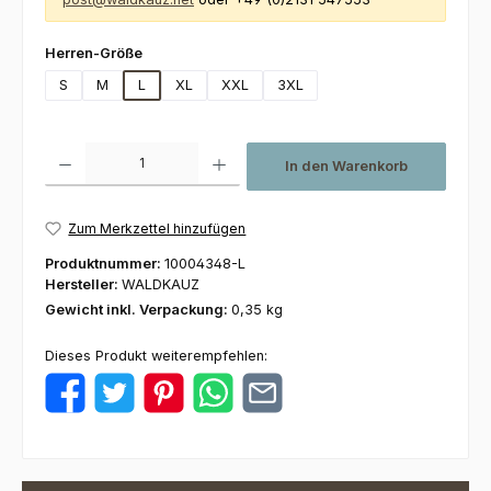
auswählen
Herren-Größe
S
M
L
XL
XXL
3XL
Produkt Anzahl: Gib den gewünschten Wert ein oder benutze die Schaltfl
In den Warenkorb
Zum Merkzettel hinzufügen
Produktnummer:
10004348-L
Hersteller:
WALDKAUZ
Gewicht inkl. Verpackung:
0,35 kg
Dieses Produkt weiterempfehlen: