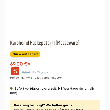
Karohemd Hackepeter II (Messeware)
Nur 4 auf Lager!
69,00 €*
%
Regulärer Preis:
89,00 €
(22.47% gespart)
Preise inkl. MwSt. zzgl. Versandkosten
Sofort verfügbar, Lieferzeit: 1-3 Werktage (innerhalb
BRD)
Beratung benötigt? Wir helfen gerne!
post@waldkauz.net
oder +49 (0)2131 547553