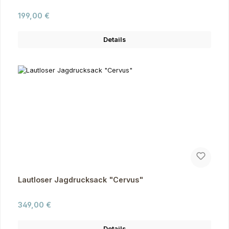
Regulärer Preis:
199,00 €
Details
Lautloser Jagdrucksack "Cervus"
Regulärer Preis:
349,00 €
Details