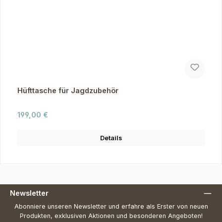
Hüfttasche für Jagdzubehör
Regulärer Preis:
199,00 €
Details
Newsletter
Abonniere unseren Newsletter und erfahre als Erster von neuen
Produkten, exklusiven Aktionen und besonderen Angeboten!