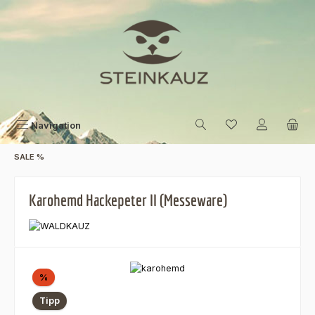
Zum Hauptinhalt springen
Navigation
SALE %
Karohemd Hackepeter II (Messeware)
Bildergalerie überspringen
Rabatt
%
Tipp