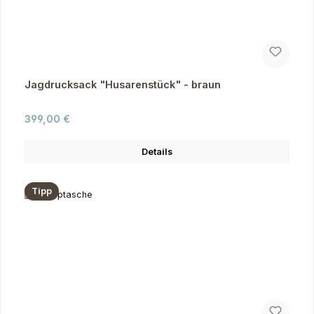
Jagdrucksack "Husarenstück" - braun
Regulärer Preis:
399,00 €
Details
Tipp