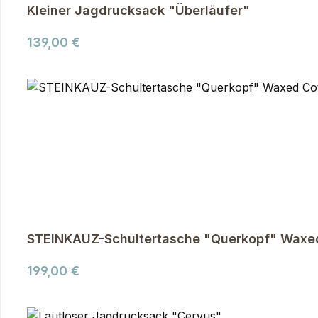
Kleiner Jagdrucksack "Überläufer"
Regulärer Preis:
139,00 €
STEINKAUZ-Schultertasche "Querkopf" Waxed 
Regulärer Preis:
199,00 €