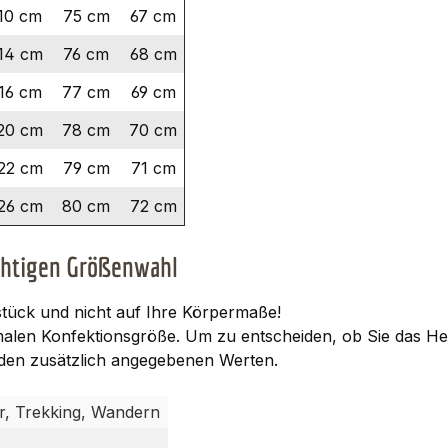
10 cm
75 cm
67 cm
14 cm
76 cm
68 cm
16 cm
77 cm
69 cm
20 cm
78 cm
70 cm
22 cm
79 cm
71 cm
26 cm
80 cm
72 cm
ichtigen Größenwahl
stück und nicht auf Ihre Körpermaße!
rmalen Konfektionsgröße. Um zu entscheiden, ob Sie das H
an den zusätzlich angegebenen Werten.
or, Trekking, Wandern