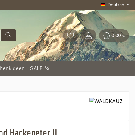
Deutsch
0,00 €
henkideen
SALE %
d Hackepeter II