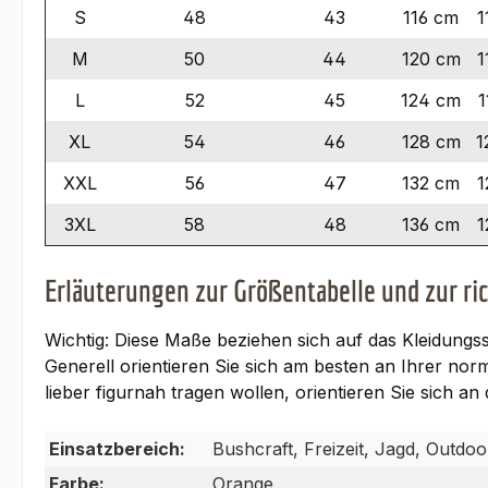
S
48
43
116 cm
1
M
50
44
120 cm
1
L
52
45
124 cm
1
XL
54
46
128 cm
1
XXL
56
47
132 cm
1
3XL
58
48
136 cm
1
Erläuterungen zur Größentabelle und zur r
Wichtig: Diese Maße beziehen sich auf das Kleidungs
Generell orientieren Sie sich am besten an Ihrer no
lieber figurnah tragen wollen, orientieren Sie sich 
Einsatzbereich:
Bushcraft, Freizeit, Jagd, Outdo
Farbe:
Orange