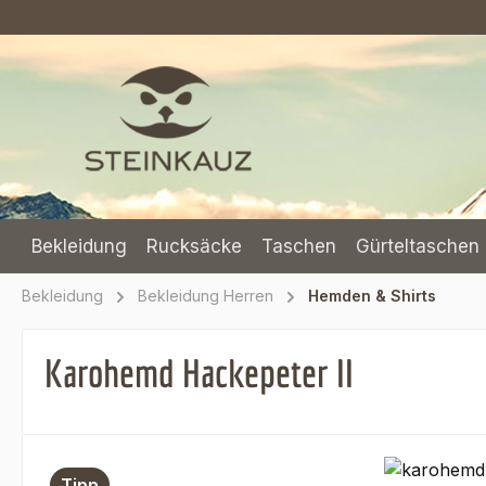
m Hauptinhalt springen
Zur Suche springen
Zur Hauptnavigation springen
Bekleidung
Rucksäcke
Taschen
Gürteltaschen 
Bekleidung
Bekleidung Herren
Hemden & Shirts
Karohemd Hackepeter II
Bildergalerie überspringen
Tipp