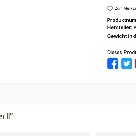
Zum Merkze
Produktnu
Hersteller:
Gewicht ink
Dieses Prod
r II"