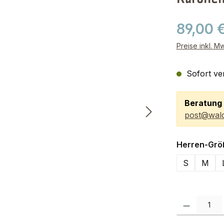
89,00 
Preise inkl. M
Sofort ver
Beratung 
post@wald
Herren-Grö
S
M
Produkt Anzah