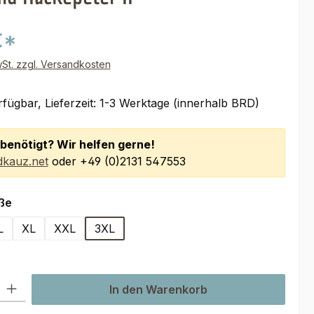
€*
wSt. zzgl. Versandkosten
fügbar, Lieferzeit: 1-3 Werktage (innerhalb BRD)
benötigt? Wir helfen gerne!
kauz.net
oder +49 (0)2131 547553
auswählen
ße
L
XL
XXL
3XL
l: Gib den gewünschten Wert ein oder benutze die Schaltflächen um
In den Warenkorb