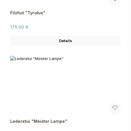
Filzhut "Tyrolus"
Regulärer Preis:
179,00 €
Details
Lederetui "Meister Lampe"