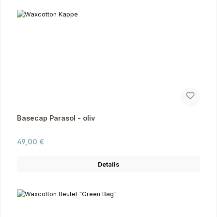
Basecap Parasol - oliv
Regulärer Preis:
49,00 €
Details