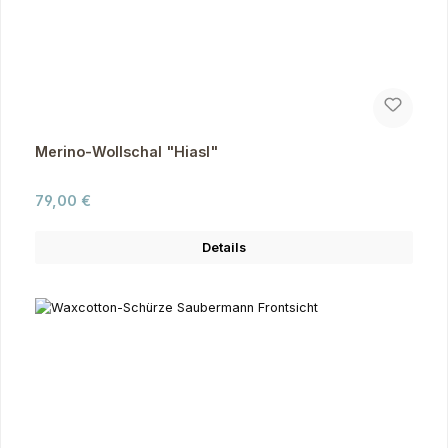
Merino-Wollschal "Hiasl"
Regulärer Preis:
79,00 €
Details