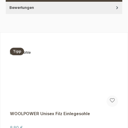
Bewertungen
Produktgalerie überspringen
Tipp
WOOLPOWER Unisex Filz Einlegesohle
Regulärer Preis:
9,90 €