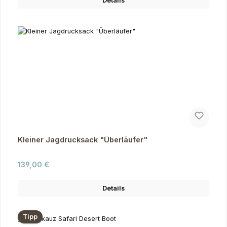
Details
Kleiner Jagdrucksack "Überläufer"
Regulärer Preis:
139,00 €
Details
Tipp