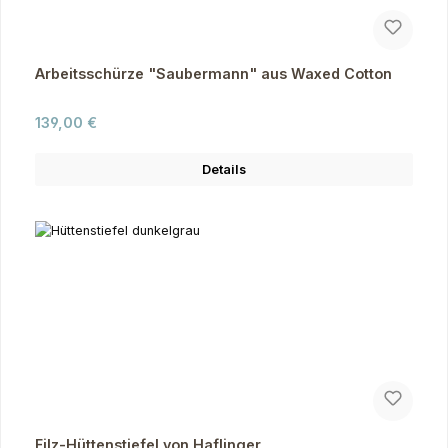
Arbeitsschürze "Saubermann" aus Waxed Cotton
Regulärer Preis:
139,00 €
Details
Filz-Hüttenstiefel von Haflinger