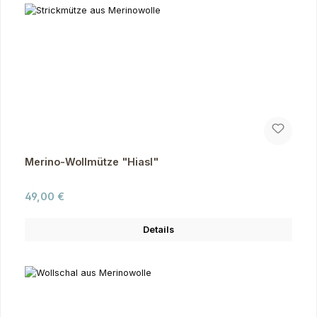
Merino-Wollmütze "Hiasl"
Regulärer Preis:
49,00 €
Details