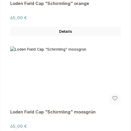
Loden Field Cap "Schirmling" orange
Regulärer Preis:
65,00 €
Details
Loden Field Cap "Schirmling" moosgrün
Regulärer Preis:
65,00 €