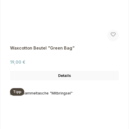
Waxcotton Beutel "Green Bag"
Regulärer Preis:
19,00 €
Details
Tipp