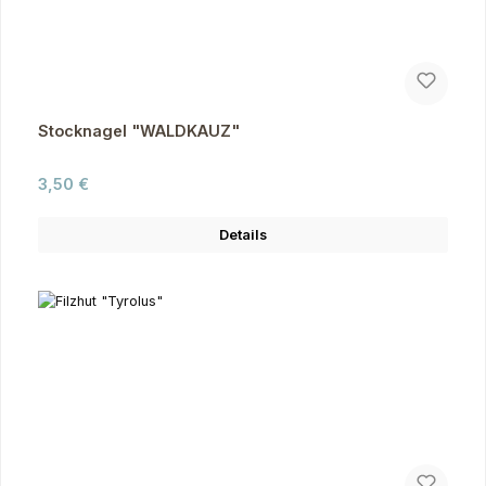
Stocknagel "WALDKAUZ"
Regulärer Preis:
3,50 €
Details