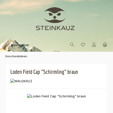
Zum Hauptinhalt springen
Navigation
Geschenkideen
Loden Field Cap "Schirmling" braun
Bildergalerie überspringen