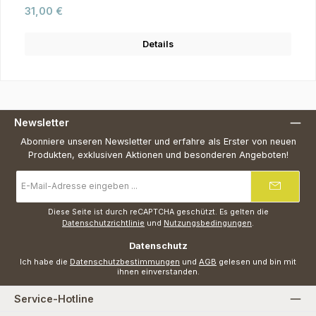
Regulärer Preis:
31,00 €
Details
Newsletter
Abonniere unseren Newsletter und erfahre als Erster von neuen
Produkten, exklusiven Aktionen und besonderen Angeboten!
E-
Mail-
Adresse
*
Diese Seite ist durch reCAPTCHA geschützt. Es gelten die
Datenschutzrichtlinie
und
Nutzungsbedingungen
.
Datenschutz
Ich habe die
Datenschutzbestimmungen
und
AGB
gelesen und bin mit
ihnen einverstanden.
Service-Hotline