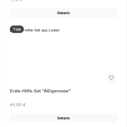
Details
Tipp
Erste-Hilfe-Set "AIDgenosse"
Regulärer Preis:
69,00 €
Details