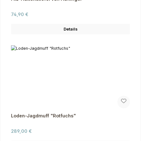
Regulärer Preis:
74,90 €
Details
Loden-Jagdmuff "Rotfuchs"
Regulärer Preis:
289,00 €