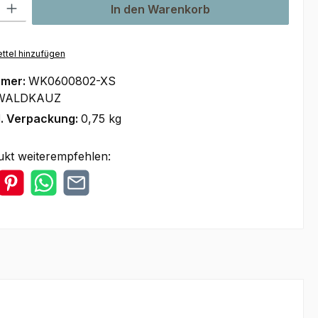
l: Gib den gewünschten Wert ein oder benutze die Schaltflächen um
In den Warenkorb
ttel hinzufügen
mmer:
WK0600802-XS
WALDKAUZ
l. Verpackung:
0,75 kg
ukt weiterempfehlen: