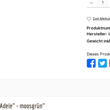
Produkt Anzah
Zum Merkze
Produktnu
Hersteller:
Gewicht ink
Dieses Prod
"Adele" - moosgrün"