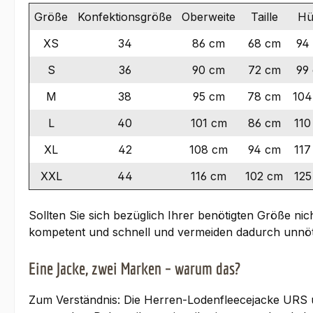
Größe
Konfektionsgröße
Oberweite
Taille
Hü
XS
34
86 cm
68 cm
94
S
36
90 cm
72 cm
99
M
38
95 cm
78 cm
104
L
40
101 cm
86 cm
110
XL
42
108 cm
94 cm
117
XXL
44
116 cm
102 cm
125
Sollten Sie sich bezüglich Ihrer benötigten Größe nic
kompetent und schnell und vermeiden dadurch unnö
Eine Jacke, zwei Marken – warum das?
Zum Verständnis: Die Herren-Lodenfleecejacke URS