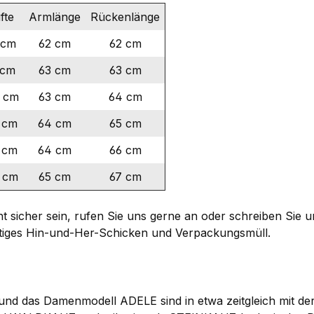
fte
Armlänge
Rückenlänge
 cm
62 cm
62 cm
 cm
63 cm
63 cm
 cm
63 cm
64 cm
 cm
64 cm
65 cm
 cm
64 cm
66 cm
 cm
65 cm
67 cm
ht sicher sein, rufen Sie uns gerne an oder schreiben Sie 
tiges Hin-und-Her-Schicken und Verpackungsmüll.
 und das Damenmodell ADELE sind in etwa zeitgleich mit