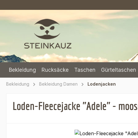
m Hauptinhalt springen
Zur Suche springen
Zur Hauptnavigation springen
Bekleidung
Rucksäcke
Taschen
Gürteltaschen 
Bekleidung
Bekleidung Damen
Lodenjacken
Loden-Fleecejacke "Adele" - moo
Bildergalerie überspringen