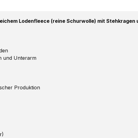
ichem Lodenfleece (reine Schurwolle) mit Stehkragen
oden
en und Unterarm
scher Produktion
r)