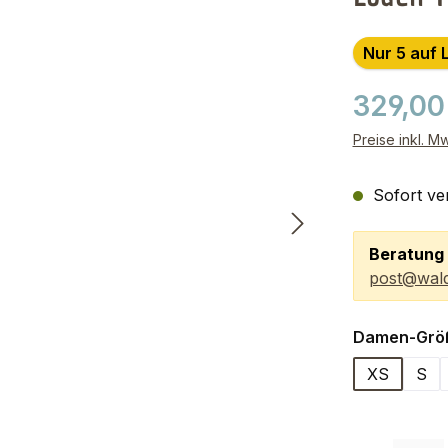
Nur 5 auf 
329,00
Preise inkl. M
Sofort ver
Beratung 
post@wald
Damen-Grö
XS
S