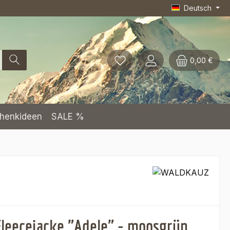
Deutsch
0,00 €
henkideen
SALE %
leecejacke "Adele" - moosgrün