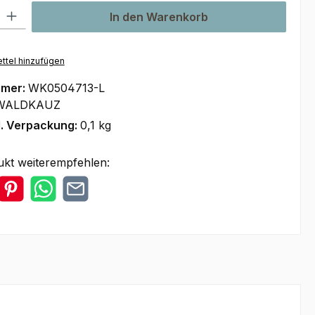
l: Gib den gewünschten Wert ein oder benutze die Schaltflächen um
In den Warenkorb
ttel hinzufügen
mmer:
WK0504713-L
WALDKAUZ
l. Verpackung:
0,1 kg
ukt weiterempfehlen: