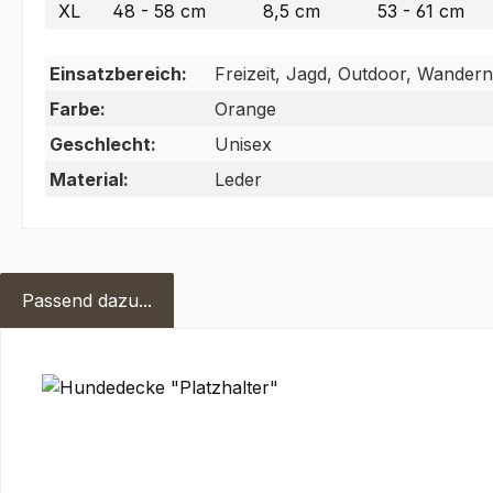
XL
48 - 58 cm
8,5 cm
53 - 61 cm
Einsatzbereich:
Freizeit, Jagd, Outdoor, Wandern
Farbe:
Orange
Geschlecht:
Unisex
Material:
Leder
Passend dazu...
Produktgalerie überspringen