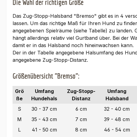
Die Wahl der richtigen Größe
Das Zug-Stopp-Halsband "Bremso" gibt es in 4 vers
lassen. Um das richtige Maß für Ihren Hund zu finde
angegebenen Spielräume (siehe Tabelle) zu landen.
hängt allerdings relativ viel Gurtband über. Bei de
damit er in das Halsband noch hineinwachsen kann.
Der in der Tabelle angegebene Halsumfang des Hunde
angegebene Zug-Stopp-Distanz.
Größenübersicht "Bremso":
Grö
Umfang
Zug-Stopp-
Umfang
ße
Hundehals
Distanz
Halsband
S
30 - 37 cm
6 cm
32 - 40 cm
M
35 - 43 cm
7 cm
39 - 48 cm
L
41 - 50 cm
8 cm
46 - 54 cm