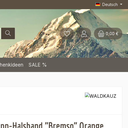
Deutsch
0,00 €
henkideen
SALE %
pp-Halsband "Bremso" Orange