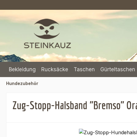
m Hauptinhalt springen
Zur Suche springen
Zur Hauptnavigation springen
Bekleidung
Rucksäcke
Taschen
Gürteltaschen 
Hundezubehör
Zug-Stopp-Halsband "Bremso" Or
Bildergalerie überspringen