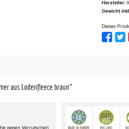
Hersteller:
Gewicht ink
Dieses Prod
er aus Lodenfleece braun"
he gegen Verrutschen