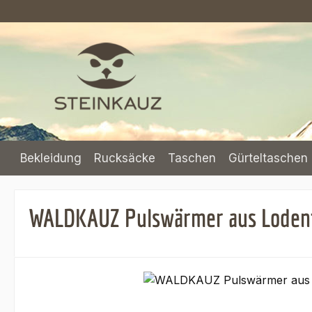
m Hauptinhalt springen
Zur Suche springen
Zur Hauptnavigation springen
Bekleidung
Rucksäcke
Taschen
Gürteltaschen 
WALDKAUZ Pulswärmer aus Lodenf
Bildergalerie überspringen