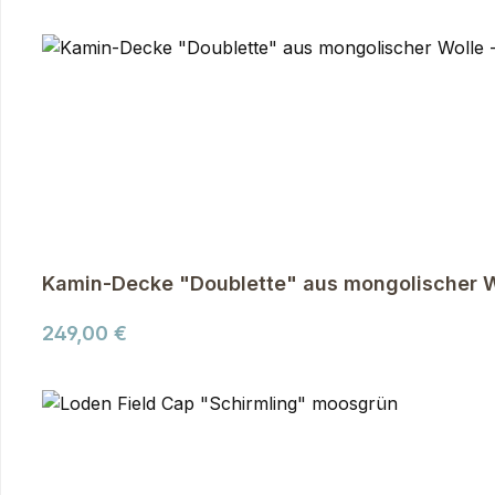
Kamin-Decke "Doublette" aus mongolischer W
Regulärer Preis:
249,00 €