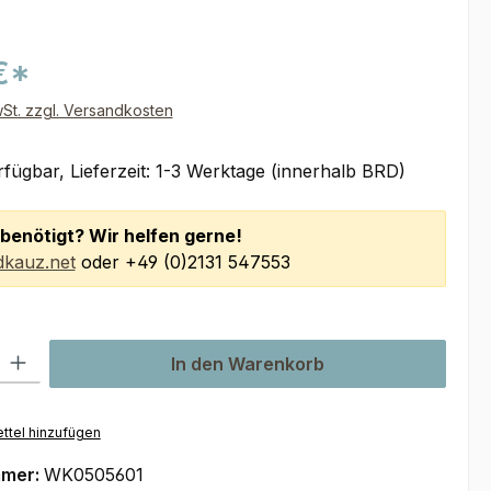
€*
wSt. zzgl. Versandkosten
fügbar, Lieferzeit: 1-3 Werktage (innerhalb BRD)
benötigt? Wir helfen gerne!
kauz.net
oder +49 (0)2131 547553
l: Gib den gewünschten Wert ein oder benutze die Schaltflächen um
In den Warenkorb
ttel hinzufügen
mmer:
WK0505601