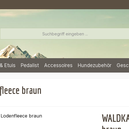
& Etuis
Pedalist
Accessoires
Hundezubehör
Gesc
leece braun
WALDKAU