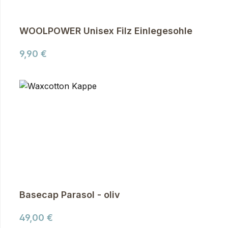
WOOLPOWER Unisex Filz Einlegesohle
Regulärer Preis:
9,90 €
Basecap Parasol - oliv
Regulärer Preis:
49,00 €