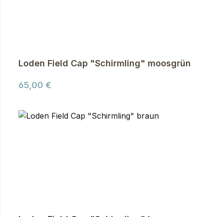
Loden Field Cap "Schirmling" moosgrün
Regulärer Preis:
65,00 €