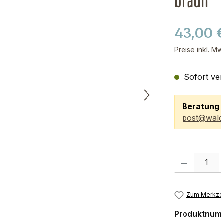
braun
43,00 
Preise inkl. M
Sofort ver
Beratung 
post@wald
Produkt Anzah
Zum Merkze
Produktnu