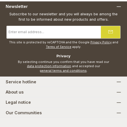
Newsletter
Subscribe to our newsletter and you will always be among the
first to be informed about new products and offers.
Email
address
*
This site is protected by reCAPTCHA and the Google
Privacy Policy
and
Terms of Service
apply.
Privacy
By selecting continue you confirm that you have read our
data protection information
and accepted our
general terms and conditions
.
Service hotline
About us
Legal notice
Our Communities