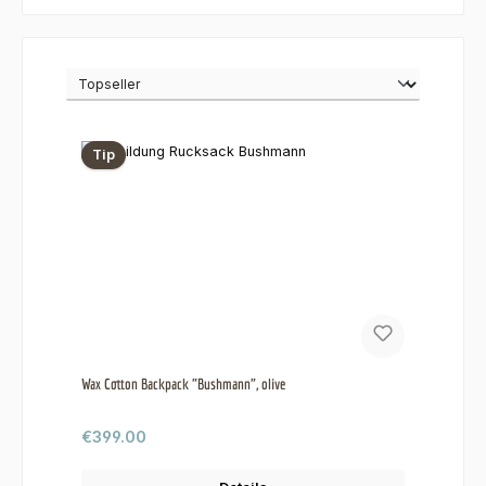
Tip
Wax Cotton Backpack "Bushmann", olive
Regular price:
€399.00