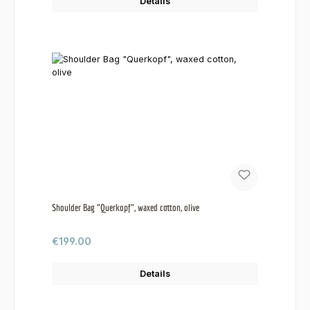
Details
Shoulder Bag "Querkopf", waxed cotton, olive
Regular price:
€199.00
Details