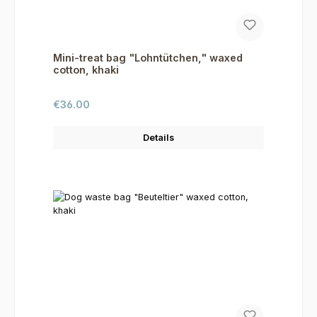
Mini-treat bag "Lohntütchen," waxed
cotton, khaki
Regular price:
€36.00
Details