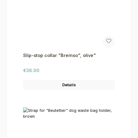
Slip-stop collar "Bremso", olive"
Regular price:
€38.00
Details