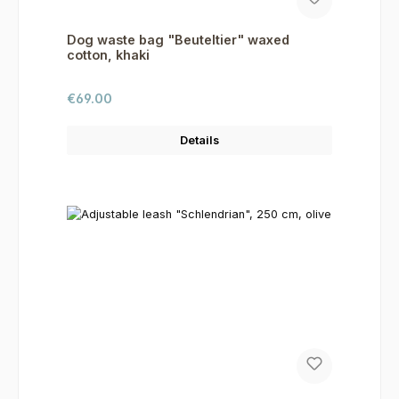
Dog waste bag "Beuteltier" waxed
cotton, khaki
Regular price:
€69.00
Details