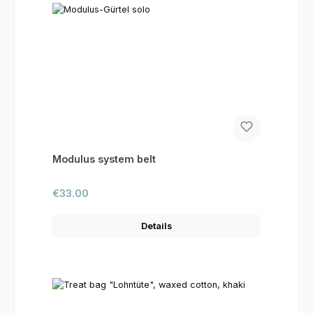
Modulus system belt
Regular price:
€33.00
Details