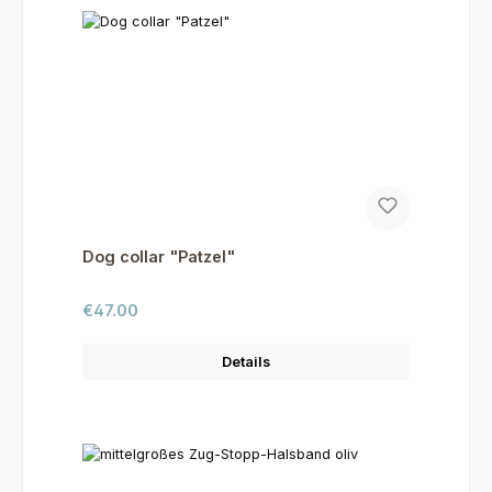
Dog collar "Patzel"
Regular price:
€47.00
Details