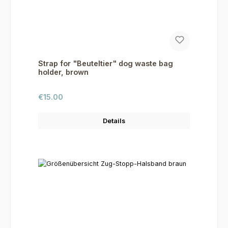
Strap for "Beuteltier" dog waste bag
holder, brown
Regular price:
€15.00
Details