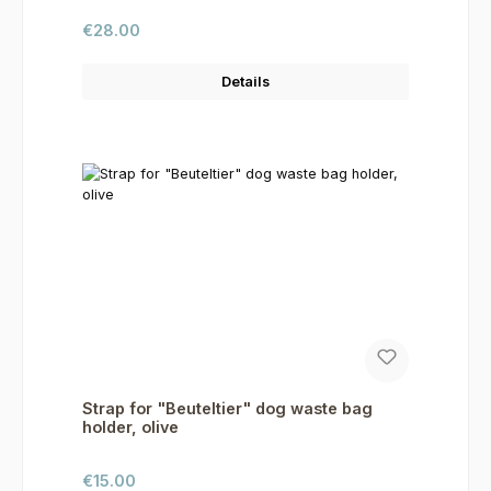
Regular price:
€28.00
Details
Strap for "Beuteltier" dog waste bag
holder, olive
Regular price:
€15.00