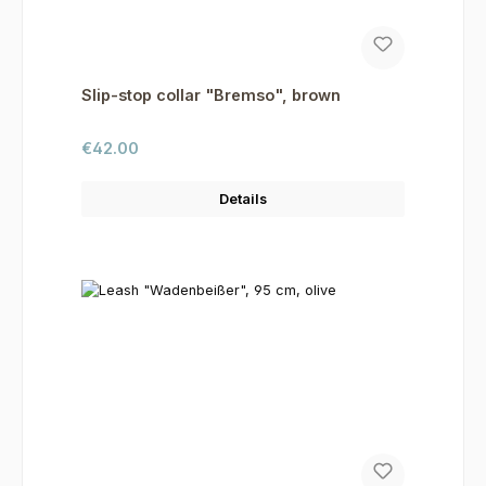
Slip-stop collar "Bremso", brown
Regular price:
€42.00
Details