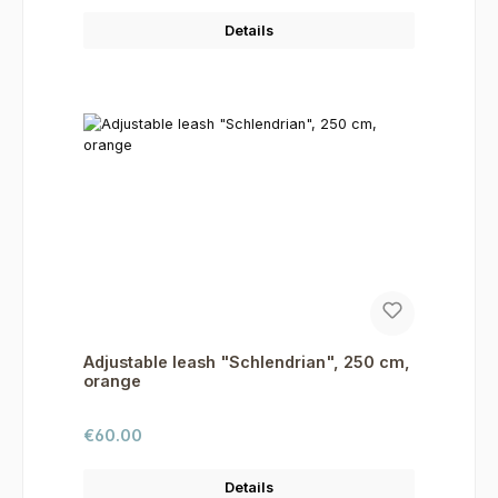
Details
Adjustable leash "Schlendrian", 250 cm,
orange
Regular price:
€60.00
Details