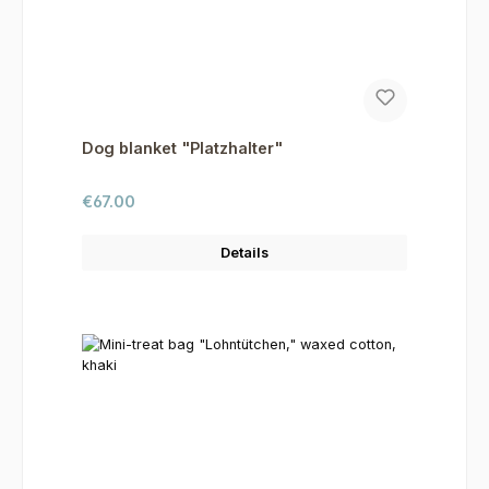
Dog blanket "Platzhalter"
Regular price:
€67.00
Details