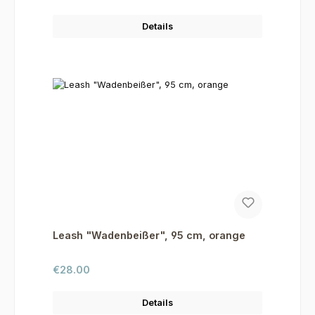
Details
Leash "Wadenbeißer", 95 cm, orange
Regular price:
€28.00
Details