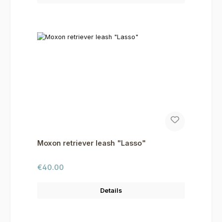
Moxon retriever leash "Lasso"
Regular price:
€40.00
Details