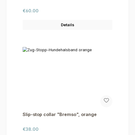
Regular price:
€60.00
Details
Slip-stop collar "Bremso", orange
Regular price:
€38.00