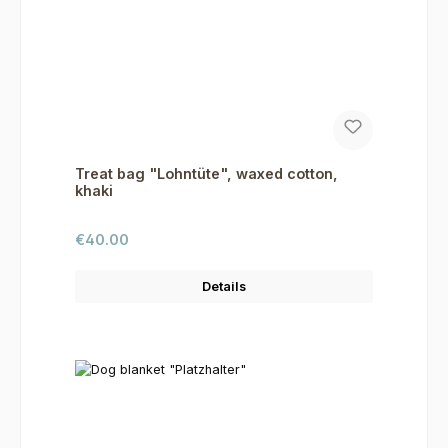
Treat bag "Lohntüte", waxed cotton,
khaki
Regular price:
€40.00
Details