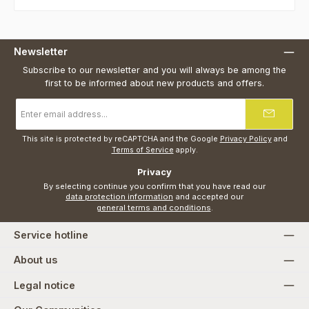
Newsletter
Subscribe to our newsletter and you will always be among the
first to be informed about new products and offers.
Email
address
*
This site is protected by reCAPTCHA and the Google
Privacy Policy
and
Terms of Service
apply.
Privacy
By selecting continue you confirm that you have read our
data protection information
and accepted our
general terms and conditions
.
Service hotline
About us
Legal notice