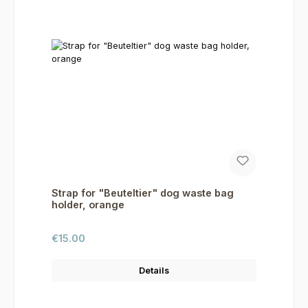
Strap for "Beuteltier" dog waste bag
holder, orange
Regular price:
€15.00
Details